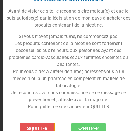
extraites des meilleures fleurs de cannabis. Elles sont
obtenues grâce à des procédés d’extraction à froid ou
Avant de vister ce site, je reconnais être majeur(e) et que je
à sec, afin de préserver la pureté des cannabinoïdes et
suis autorisé(e) par la législation de mon pays à acheter des
des terpènes naturels. Ces
résines
sont spécialement
produits contenant de la nicotine.
conçues pour offrir des
effets puissants
tout en
Si vous n’avez jamais fumé, ne commencez pas.
restant
modérés
par rapport à d’autres cannabinoïdes
Les produits contenant de la nicotine sont fortement
comme le THC.
déconseillés aux mineurs, aux personnes ayant des
Les Avantages des Résines de
problèmes cardio-vasculaires et aux femmes enceintes ou
allaitantes.
10-OH HHC
Pour vous aider à arrêter de fumer, adressez-vous à un
médecin ou à un pharmacien compétent en matière de
Les résines de
10-OH HHC
possèdent de nombreux
tabacologie.
avantages, notamment :
Je reconnais avoir pris connaissance de ce message de
prévention et j’atteste avoir la majorité.
Concentration élevée en HHC
: Elles offrent un
Pour quitter ce site cliquez sur QUITTER
rendement optimal en
10-OH HHC
, garantissant
une expérience plus
intense
que les fleurs seules.
Effets durables
: Les résines apportent des effets
plus prolongés que les fleurs, ce qui les rend
QUITTER
ENTRER