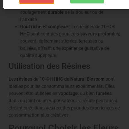
idéales pour ceux qui recherchent un
soulagement
durable
de la douleur ou de
l’anxiété.
Goût riche et complexe
: Les résines de
10-OH
HHC
sont connues pour leurs
saveurs profondes
,
souvent légèrement sucrées, terreuses ou
boisées, offrant une expérience gustative de
qualité supérieure.
Utilisation des Résines
Les
résines
de
10-OH HHC
de
Natural Blossom
sont
idéales pour les consommateurs expérimentés. Elles
peuvent être utilisées en
vapotage
, ou bien
fumées
dans un joint ou un vaporisateur. La résine peut aussi
être intégrée dans des recettes pour des expériences de
consommation plus créatives.
Pourquoi Choisir les Fleurs