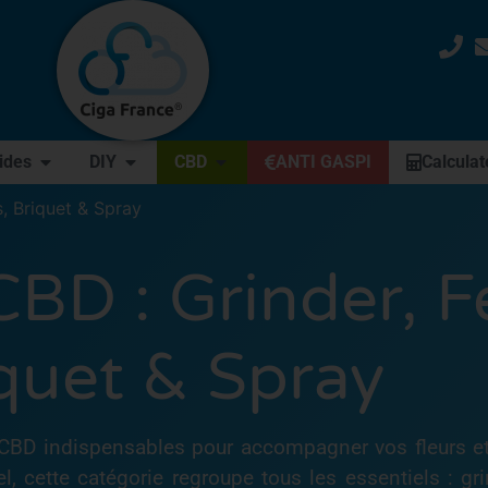
uides
DIY
CBD
ANTI GASPI
Calculat
s, Briquet & Spray
BD : Grinder, Fe
quet & Spray
 CBD indispensables pour accompagner vos fleurs et 
el, cette catégorie regroupe tous les essentiels : g