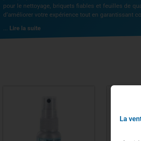
pour le nettoyage, briquets fiables et feuilles de qua
d’améliorer votre expérience tout en garantissant con
...
Lire la suite
La vent