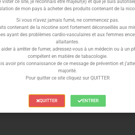
vister ce site, je reconnais être majeur(e) et que je suis autorisé
slation de mon pays à acheter des produits contenant de la nico
Si vous n’avez jamais fumé, ne commencez pas.
its contenant de la nicotine sont fortement déconseillés aux mi
es ayant des problèmes cardio-vasculaires et aux femmes ence
 étage en Plastique –
Grinder – 4 etages – 63
allaitantes.
 – Alien Xog Labs
– Resin Wood
 aider à arrêter de fumer, adressez-vous à un médecin ou à un 
2.90
€
compétent en matière de tabacologie.
11.90
€
8.90
€
is avoir pris connaissance de ce message de prévention et j’attes
Lire la suite
majorité.
Pour quitter ce site cliquez sur QUITTER
Choix des options
QUITTER
ENTRER