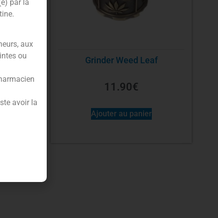
(e) par la
tine.
neurs, aux
intes ou
x60mm
Grinder Weed Leaf
pharmacien
11.90
€
te avoir la
Ajouter au panier