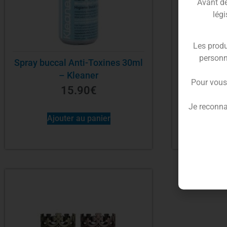
Avant de 
légi
Les produ
personn
Spray buccal Anti-Toxines 30ml
Grinder – 1
– Kleaner
40x20mm
Pour vous
15.90
€
Je reconna
Ajouter au panier