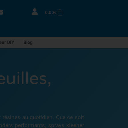
0.00
€
eur DIY
Blog
uilles,
résines au quotidien. Que ce soit
rinders performants, sprays kleener