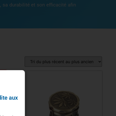
 sa durabilité et son efficacité afin
-25%
dite aux