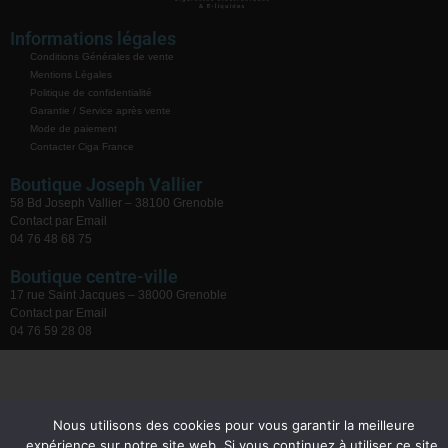
Informations légales
Conditions Générales de vente
Mentions Légales
Politique de confidentialité
Garantie / Service après vente
Mode de paiement
Contacter Ciga France
Boutique Joseph Vallier
58 Bd Joseph Vallier – 38100 Grenoble
Contact par Email
04 76 48 68 75
Boutique centre-ville
17 rue Saint Jacques – 38000 Grenoble
Contact par Email
04 76 59 28 08
Nous utilisons des cookies pour vous garantir la meilleure
expérience sur notre site web. Si vous continuez à utiliser ce site,