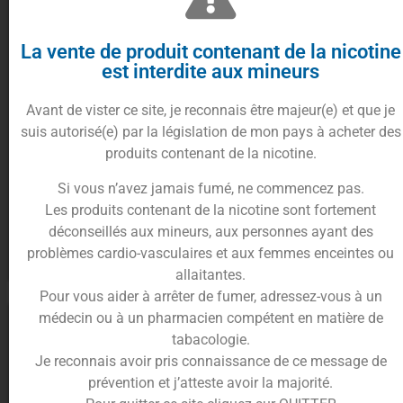
La vente de produit contenant de la nicotine
est interdite aux mineurs
Avant de vister ce site, je reconnais être majeur(e) et que je
suis autorisé(e) par la législation de mon pays à acheter des
Concentré Brave Classic
Concentré Classic FR 10ml
produits contenant de la nicotine.
Wanted (10ml & 30ml) – VDLV
Cirkus – VDLV
4.90
€
Si vous n’avez jamais fumé, ne commencez pas.
Les produits contenant de la nicotine sont fortement
À partir de
5.90
€
déconseillés aux mineurs, aux personnes ayant des
Ajouter au panier
problèmes cardio-vasculaires et aux femmes enceintes ou
Choix des options
allaitantes.
Pour vous aider à arrêter de fumer, adressez-vous à un
médecin ou à un pharmacien compétent en matière de
tabacologie.
Je reconnais avoir pris connaissance de ce message de
prévention et j’atteste avoir la majorité.