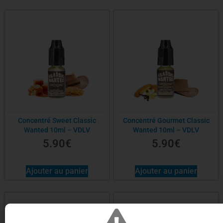
Concentré Sweet Classic
Concentré Gourmet Classic
Wanted 10ml – VDLV
Wanted 10ml – VDLV
5.90
€
5.90
€
Ajouter au panier
Ajouter au panier