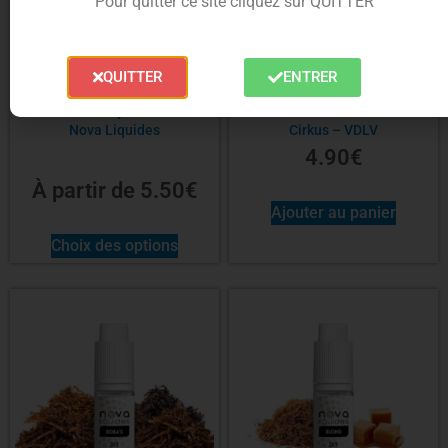
Pour quitter ce site cliquez sur QUITTER
QUITTER
ENTRER
Concentré Rolly 10 et 30ml –
Concentré Classic RY4 10ml
Nova Liquides
Cirkus – VDLV
4.90
€
À partir de
5.50
€
Ajouter au panier
Choix des options