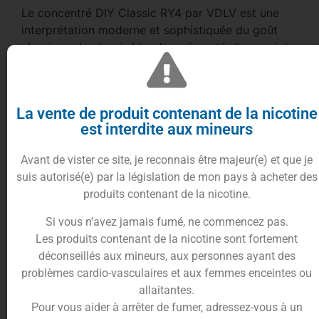
Le concentré DIY Classic RY4 par VDLV est une
interprétation moderne et sophistiquée du goût
classique du classic blond, agrémenté d’une pointe
subtile de caramel.
Cette saveur complexe et équilibrée est
parfaitement dosée pour vous offrir une
La vente de produit contenant de la nicotine
expérience de vapotage unique, qui rappelle les
est interdite aux mineurs
plaisirs raffinés de l’époque victorienne.
Avec chaque bouffée, vous ressentirez la saveur
Avant de vister ce site, je reconnais être majeur(e) et que je
riche et subtile du classic blond, agrémenté d’une
suis autorisé(e) par la législation de mon pays à acheter des
touche sucrée de caramel qui apporte une
produits contenant de la nicotine.
douceur délicate à l’ensemble.
Si vous n’avez jamais fumé, ne commencez pas.
Découvrez dès maintenant le concentré Classic
Les produits contenant de la nicotine sont fortement
RY4 30ml de la gamme Cirkus par VDLV et
déconseillés aux mineurs, aux personnes ayant des
plongez dans un univers sophistiqué et
problèmes cardio-vasculaires et aux femmes enceintes ou
réconfortant, où le classic blond et le caramel
allaitantes.
s’allient pour vous offrir une expérience de
Pour vous aider à arrêter de fumer, adressez-vous à un