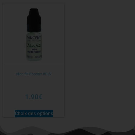
Nico fill Booster VDLV
1.90
€
Choix des options