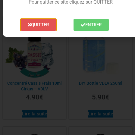
Pour quitter ce site cliquez sur QUITTER
Choix des options
QUITTER
ENTRER
Concentré Cassis Frais 10ml
DIY Bottle VDLV 250ml
Cirkus – VDLV
4.90
€
5.90
€
Lire la suite
Lire la suite