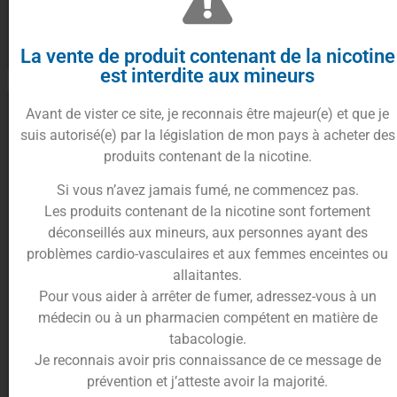
À partir de
4.90
€
Ajouter au panier
Choix des options
La vente de produit contenant de la nicotine
est interdite aux mineurs
Avant de vister ce site, je reconnais être majeur(e) et que je
suis autorisé(e) par la législation de mon pays à acheter des
produits contenant de la nicotine.
Si vous n’avez jamais fumé, ne commencez pas.
Les produits contenant de la nicotine sont fortement
déconseillés aux mineurs, aux personnes ayant des
problèmes cardio-vasculaires et aux femmes enceintes ou
allaitantes.
Concentré Bonbon fraise
Concentré Mangue Framboise
Pour vous aider à arrêter de fumer, adressez-vous à un
Cirkus (10ml & 30ml) – VDLV
10ml Cirkus – VDLV
médecin ou à un pharmacien compétent en matière de
4.90
€
tabacologie.
À partir de
4.90
€
Je reconnais avoir pris connaissance de ce message de
Lire la suite
prévention et j’atteste avoir la majorité.