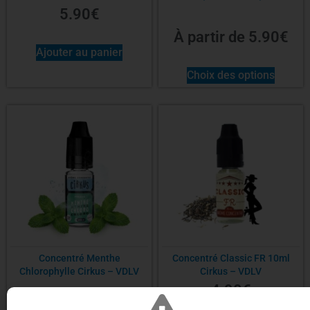
5.90
€
À partir de
5.90
€
Ajouter au panier
Choix des options
Concentré Menthe
Concentré Classic FR 10ml
Chlorophylle Cirkus – VDLV
Cirkus – VDLV
4.90
€