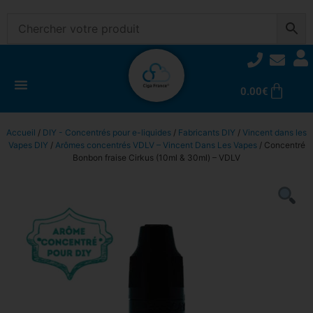
0.00
€
Accueil
/
DIY - Concentrés pour e-liquides
/
Fabricants DIY
/
Vincent dans les
Vapes DIY
/
Arômes concentrés VDLV – Vincent Dans Les Vapes
/ Concentré
Bonbon fraise Cirkus (10ml & 30ml) – VDLV