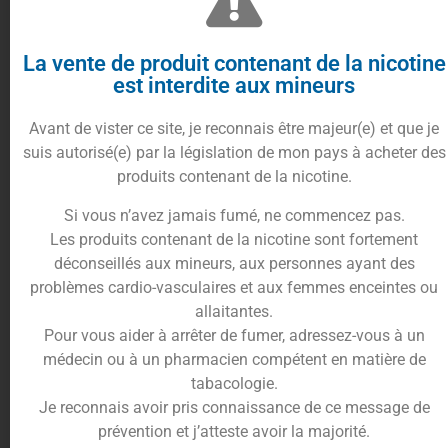
l’enfance.
Cette recette offre une vape fruitée et sucrée,
La vente de produit contenant de la nicotine
parfaitement équilibrée, idéale pour les amateurs
est interdite aux mineurs
de e-liquides gourmands et régressifs.
Un concentré idéal pour vos recettes DIY
Avant de vister ce site, je reconnais être majeur(e) et que je
suis autorisé(e) par la législation de mon pays à acheter des
Le Bonbon Fraise Cirkus est conçu pour être dilué
produits contenant de la nicotine.
dans une base PG/VG et permet de créer des e-
liquides personnalisés selon vos préférences.
Si vous n’avez jamais fumé, ne commencez pas.
Les produits contenant de la nicotine sont fortement
Sa signature aromatique douce et sucrée en fait un
déconseillés aux mineurs, aux personnes ayant des
excellent choix pour une utilisation en mono-
problèmes cardio-vasculaires et aux femmes enceintes ou
arôme ou comme base pour des recettes plus
allaitantes.
complexes, notamment avec des fruits rouges ou
Pour vous aider à arrêter de fumer, adressez-vous à un
des notes gourmandes.
médecin ou à un pharmacien compétent en matière de
tabacologie.
Dosage recommandé et conseils d’utilisation
Je reconnais avoir pris connaissance de ce message de
Pour une restitution optimale des arômes, il est
prévention et j’atteste avoir la majorité.
conseillé de respecter les recommandations