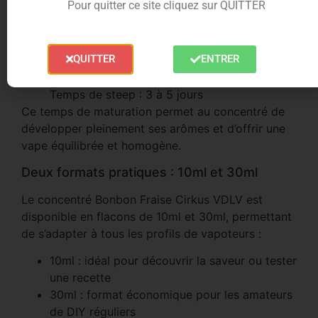
Pour quitter ce site cliquez sur QUITTER
suivantes :
Dosage conseillé : 10 à 15% selon l’intensité
QUITTER
ENTRER
souhaitée
Base recommandée : 50PG / 50VG
Temps de steep : 3 à 5 jours
Ce temps de maturation permet au concentré de
développer pleinement ses arômes et d’offrir une
vape équilibrée et homogène.
Deux formats pratiques : 10ml et 30ml
Le concentré Bonbon Fraise Cirkus VDLV est
disponible en flacons de 10ml et 30ml, permettant
de s’adapter à tous les profils de vapoteurs :
10ml : idéal pour découvrir la saveur ou tester
une recette
30ml : format économique pour les amateurs
de DIY réguliers