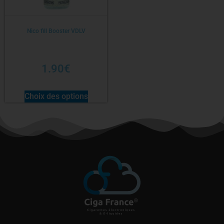
Nico fill Booster VDLV
1.90
€
Choix des options