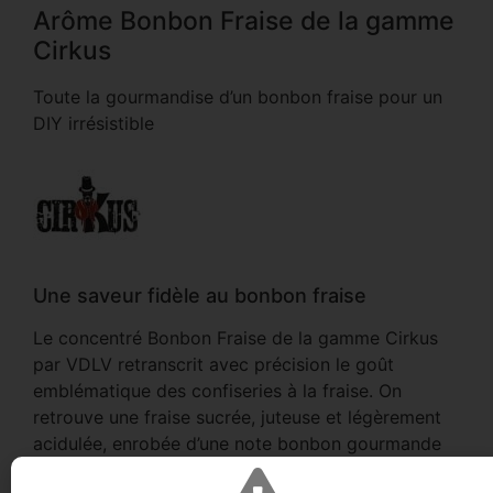
Arôme Bonbon Fraise de la gamme
Cirkus
Toute la gourmandise d’un bonbon fraise pour un
DIY irrésistible
Une saveur fidèle au bonbon fraise
Le concentré Bonbon Fraise de la gamme Cirkus
par VDLV retranscrit avec précision le goût
emblématique des confiseries à la fraise. On
retrouve une fraise sucrée, juteuse et légèrement
acidulée, enrobée d’une note bonbon gourmande
qui rappelle instantanément les friandises de