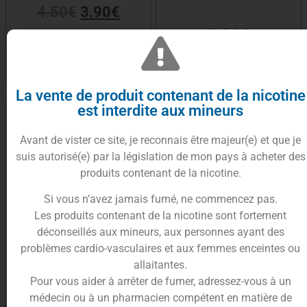
4.50
€
3.90
€
2.90
€
Lire la suite
Choix des options
La vente de produit contenant de la nicotine
est interdite aux mineurs
Avant de vister ce site, je reconnais être majeur(e) et que je
suis autorisé(e) par la législation de mon pays à acheter des
produits contenant de la nicotine.
Si vous n’avez jamais fumé, ne commencez pas.
Les produits contenant de la nicotine sont fortement
déconseillés aux mineurs, aux personnes ayant des
problèmes cardio-vasculaires et aux femmes enceintes ou
Cartouche Cyber G Pod x2 –
Cartouche XTank Pod 4.5ml –
allaitantes.
Aspire
Vaporesso
Pour vous aider à arrêter de fumer, adressez-vous à un
médecin ou à un pharmacien compétent en matière de