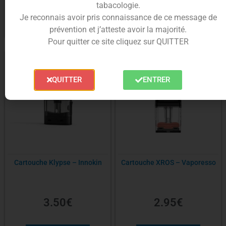
6.90
€
4.95
€
tabacologie.
Je reconnais avoir pris connaissance de ce message de
Choix des options
Choix des options
prévention et j’atteste avoir la majorité.
Pour quitter ce site cliquez sur QUITTER
QUITTER
ENTRER
Cartouche Klypse – Innokin
Cartouche XROS – Vaporesso
3.50
€
2.95
€