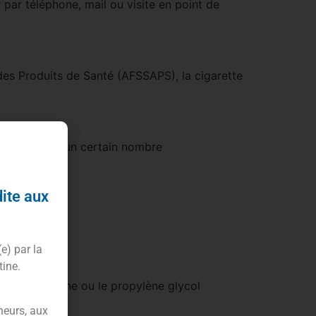
r par téléphone, mail ou visite en point de
des Produits de Santé (AFSSAPS), la cigarette
ialisé, ainsi un certain nombre
dite aux
(e) par la
tine.
d’un enfant
e, la glycérine ou le propylène glycol
neurs, aux