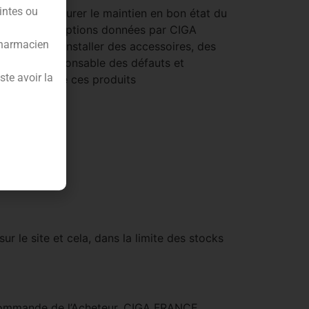
intes ou
 est tenu d’assurer le maintien en bon état du
es, les prescriptions données par CIGA
pharmacien
au produit, installer des accessoires, des
as être responsable des défauts et
te avoir la
a livraison de ces produits
ur le site et cela, dans la limite des stocks
a commande de l’Acheteur, CIGA FRANCE