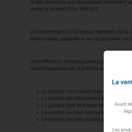
Si des questions sur les produits subsistent ap
vente la société CIGA FRANCE.
Conformément à la Direction Générale de la S
électronique, associée à ses accessoires, ne
CIGA FRANCE attire plus particulièrement l’at
d’avertissements est à prendre en compte pour
La vent
Le produit ne convient pas aux mineurs
Le produit est déconseillé aux femmes e
Avant de 
Le produit doit être tenu hors de la por
légi
Le produit ne peut-être avalé et toute a
Le produit est déconseillé aux personnes
Les produ