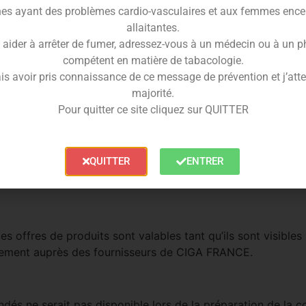
es ayant des problèmes cardio-vasculaires et aux femmes ence
s sera réalisée sous la seule responsabilité de l’Acheteur. Il
allaitantes.
ination, en respectant notamment les dispositions applicabl
 aider à arrêter de fumer, adressez-vous à un médecin ou à un 
l est déconseillé à l’Acheteur d’apporter des modifications 
compétent en matière de tabacologie.
n-conforme sur le produit. CIGA FRANCE ne peut en aucun c
is avoir pris connaissance de ce message de prévention et j’attes
 à une utilisation anormale ou non conforme postérieure à l
majorité.
Pour quitter ce site cliquez sur QUITTER
QUITTER
ENTRER
s offres de produits sont valables tant qu’ils sont visibles s
onnement auprès des fournisseurs de CIGA FRANCE.
ndés ne serait pas disponible lors de la préparation de l