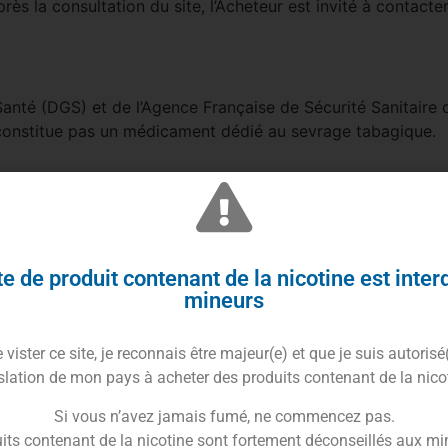
rès la consultation du site, l’Acheteur est invité à contacte
anté (DGS) et de l’Agence Française de Sécurité Sanitaire 
 constitue pas un médicament dédié au sevrage tabagique.
tention des Acheteurs sur la spécificité du produit commerc
 son utilisateur à savoir :
e de produit contenant de la nicotine est inter
mineurs
 et non-fumeurs
nceintes et en période d’allaitement
vister ce site, je reconnais être majeur(e) et que je suis autorisé
tée des enfants
slation de mon pays à acheter des produits contenant de la nico
bsorption de ce liquide peut être dangereuse pour la santé 
 hypersensibles à certaines substances telles que la nicotin
Si vous n’avez jamais fumé, ne commencez pas.
its contenant de la nicotine sont fortement déconseillés aux mi