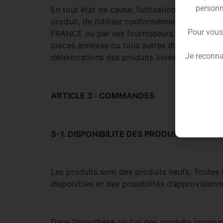
personn
En tout état de cause, l’utilisation des produit
produit, de l’utiliser conformément à sa dest
Pour vous
FRANCE ou par ses fournisseurs. A cet égard, i
pièces annexes ou tous autres dispositifs no
Je reconna
détériorations des produits livrés consécutifs
ARTICLE 3 : COMMANDES
3-1. DISPONIBILITE DES PRODUITS
Les produits sont des produits neufs. Toutes le
disponibles et des possibilités d’approvisi
Dans l’hypothèse où l’un des produits comma