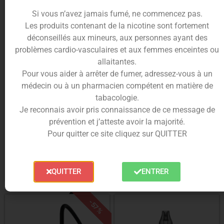
-30%
-38%
Si vous n’avez jamais fumé, ne commencez pas.
Les produits contenant de la nicotine sont fortement
déconseillés aux mineurs, aux personnes ayant des
problèmes cardio-vasculaires et aux femmes enceintes ou
allaitantes.
Pour vous aider à arrêter de fumer, adressez-vous à un
médecin ou à un pharmacien compétent en matière de
tabacologie.
Kit Pod XROS 5 Mini –
Kit Vibe SE – Vaporesso
Je reconnais avoir pris connaissance de ce message de
Vaporesso
prévention et j’atteste avoir la majorité.
Pour quitter ce site cliquez sur QUITTER
À partir de
13.90
€
À partir de
9.90
€
QUITTER
ENTRER
Choix des options
Choix des options
-57%