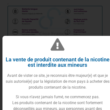
.
Des cartouches résistives aimantées
facilitant le quotidien !
La vente de produit contenant de la nicotine
est interdite aux mineurs
Le
kit Veco Go
de
Vaporesso
s’équipe donc de
cartouches résistives
contenant jusqu’à
5 ml
de
Avant de vister ce site, je reconnais être majeur(e) et que je
votre
e-liquide
préféré.
suis autorisé(e) par la législation de mon pays à acheter des
produits contenant de la nicotine.
Les
capsules
intègrent directement la
résistance
,
rendant ainsi le changement et l’entretien plus
Si vous n’avez jamais fumé, ne commencez pas.
simple.
Les produits contenant de la nicotine sont fortement
En remplaçant celle-ci, vous effectuez également
déconseillés aux mineurs, aux personnes ayant des