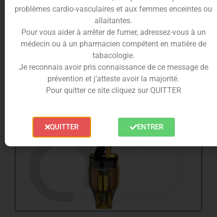
un changement de résistance parmi les deux
problèmes cardio-vasculaires et aux femmes enceintes ou
modèles existants :
allaitantes.
Pour vous aider à arrêter de fumer, adressez-vous à un
• 0.6 Ω
(inclus) : Pour une vape allant de 20 à 25
médecin ou à un pharmacien compétent en matière de
w avec un tirage modéré
tabacologie.
• 0.8 Ω
(non inclus) : Pour un tirage plus serré
Je reconnais avoir pris connaissance de ce message de
allant de 15 à 20 w avec une vapeur plus restreinte
prévention et j’atteste avoir la majorité.
Pour quitter ce site cliquez sur QUITTER
QUITTER
ENTRER