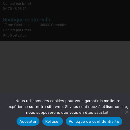
Contact par Email
04 76 48 68 75
Boutique centre-ville
17 rue Saint Jacques – 38000 Grenoble
Contact par Email
04 76 59 28 08
Nous utilisons des cookies pour vous garantir la meilleure
expérience sur notre site web. Si vous continuez à utiliser ce site,
nous supposerons que vous en êtes satisfait.
Accepter
Refuser
Politique de confidentialité