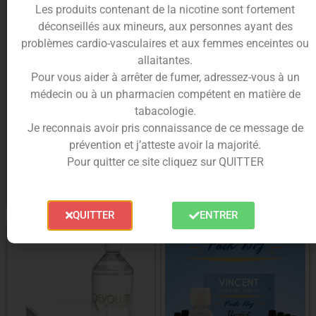
Les produits contenant de la nicotine sont fortement
déconseillés aux mineurs, aux personnes ayant des
problèmes cardio-vasculaires et aux femmes enceintes ou
allaitantes.
Pour vous aider à arrêter de fumer, adressez-vous à un
médecin ou à un pharmacien compétent en matière de
Pack base 50/50 200ml – Day 2
Pack Base 1 litre DIY –
tabacologie.
Diy – Ciga France
Revolute – 30/70 en 3 ou 6
mg/ml
Je reconnais avoir pris connaissance de ce message de
prévention et j’atteste avoir la majorité.
À partir de
7.50
€
À partir de
24.90
€
Pour quitter ce site cliquez sur QUITTER
Choix des options
Choix des options
QUITTER
ENTRER