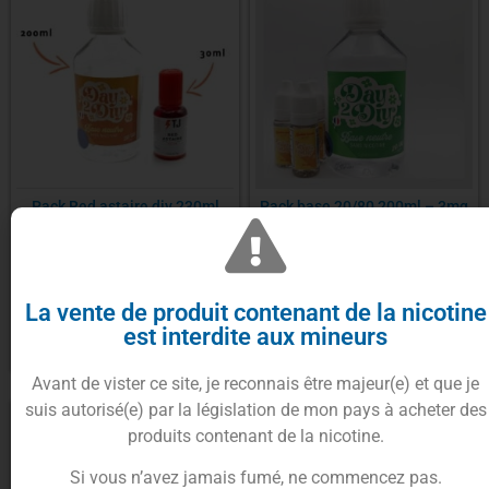
Pack Red astaire diy 230ml
Pack base 20/80 200ml – 3mg
(50/50) – Day 2 Diy
et 6mg – Day 2 Diy – Ciga
France
À partir de
16.00
€
À partir de
7.50
€
La vente de produit contenant de la nicotine
est interdite aux mineurs
Choix des options
Choix des options
Avant de vister ce site, je reconnais être majeur(e) et que je
suis autorisé(e) par la législation de mon pays à acheter des
produits contenant de la nicotine.
Si vous n’avez jamais fumé, ne commencez pas.