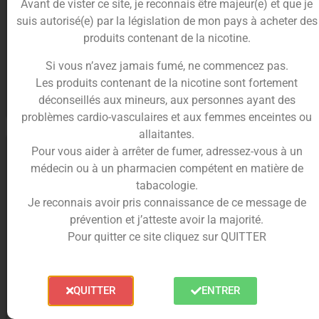
Avant de vister ce site, je reconnais être majeur(e) et que je
suis autorisé(e) par la législation de mon pays à acheter des
E-liquide Framboise Sunset
E-liquide Myrtille Polaire 60ml
produits contenant de la nicotine.
60ml – Petit Nuage
– Petit Nuage
19.90
€
10.00
€
19.90
€
10.00
€
Si vous n’avez jamais fumé, ne commencez pas.
Les produits contenant de la nicotine sont fortement
déconseillés aux mineurs, aux personnes ayant des
Ajouter au panier
Ajouter au panier
problèmes cardio-vasculaires et aux femmes enceintes ou
allaitantes.
-47%
-41%
Pour vous aider à arrêter de fumer, adressez-vous à un
médecin ou à un pharmacien compétent en matière de
tabacologie.
Je reconnais avoir pris connaissance de ce message de
prévention et j’atteste avoir la majorité.
Pour quitter ce site cliquez sur QUITTER
QUITTER
ENTRER
E-liquide Blue Alien 50ml –
E-liquide Vanilla Pep’s 50ml –
Evolution – Liquideo
Maison Fuel