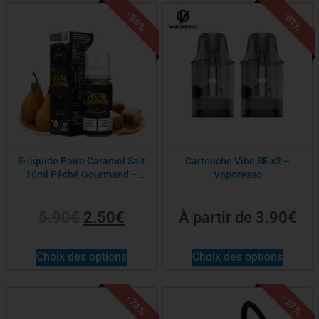
-58%
-61%
E-liquide Poire Caramel Salt
Cartouche Vibe SE x2 –
10ml Péché Gourmand –
Vaporesso
LiquideLab
5.90
€
2.50
€
À partir de
3.90
€
Choix des options
Choix des options
-74%
-57%