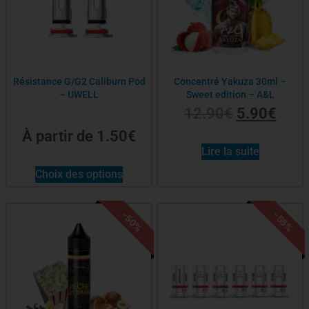
Résistance G/G2 Caliburn Pod
Concentré Yakuza 30ml –
– UWELL
Sweet edition – A&L
12.90
€
5.90
€
À partir de
1.50
€
Lire la suite
Choix des options
-50%
-55%