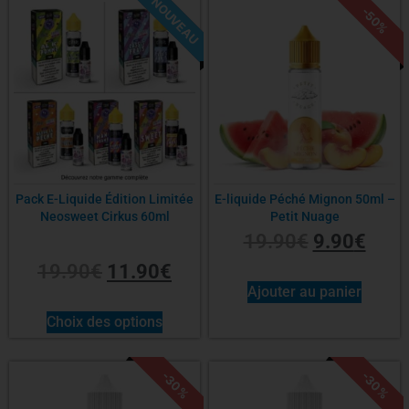
NOUVEAU
-40%
-50%
Pack E-Liquide Édition Limitée
E-liquide Péché Mignon 50ml –
Neosweet Cirkus 60ml
Petit Nuage
19.90
€
9.90
€
19.90
€
11.90
€
Ajouter au panier
Choix des options
-30%
-30%