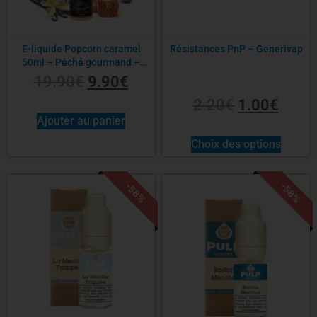
E-liquide Popcorn caramel
Résistances PnP – Generivap
50ml – Péché gourmand –
O’Jlab
19.90
€
9.90
€
2.20
€
1.00
€
Ajouter au panier
Choix des options
-58%
-58%