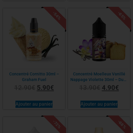
-54%
-65%
Concentré Cornitto 30ml –
Concentré Moelleux Vanillé
Graham Fuel
Nappage Violette 30ml – Dunk
Juice Factory
12.90
€
5.90
€
13.90
€
4.90
€
Ajouter au panier
Ajouter au panier
-68%
-72%