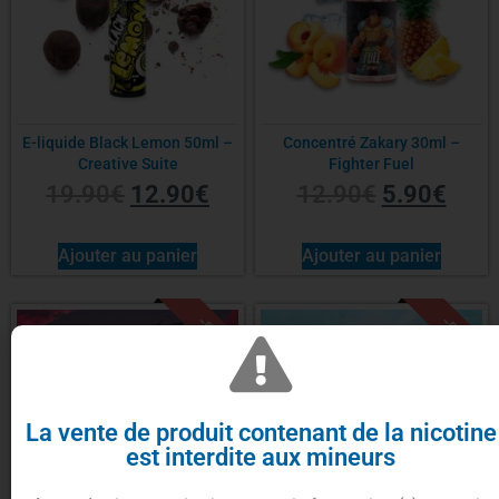
E-liquide Black Lemon 50ml –
Concentré Zakary 30ml –
Creative Suite
Fighter Fuel
19.90
€
12.90
€
12.90
€
5.90
€
Ajouter au panier
Ajouter au panier
-50%
-50%
La vente de produit contenant de la nicotine
est interdite aux mineurs