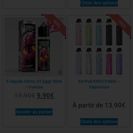
Choix des options
-30%
-50%
E-liquide Ultron V2 Eggz 50ml
Kit Pod XROS 5 Mini –
– Furiosa
Vaporesso
19.90
€
9.90
€
À partir de
13.90
€
Ajouter au panier
Choix des options