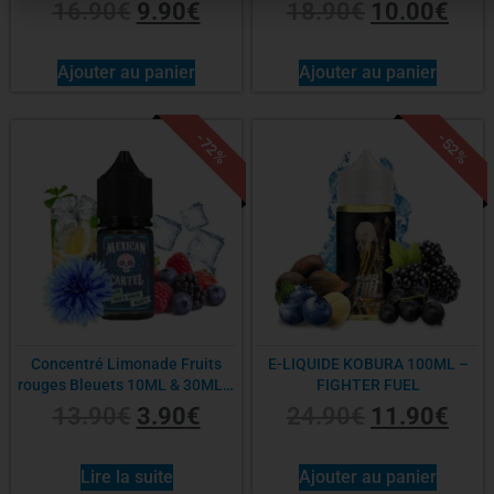
16.90
€
9.90
€
18.90
€
10.00
€
Ajouter au panier
Ajouter au panier
-72%
-52%
Concentré Limonade Fruits
E-LIQUIDE KOBURA 100ML –
rouges Bleuets 10ML & 30ML –
FIGHTER FUEL
MEXICAN CARTEL
13.90
€
3.90
€
24.90
€
11.90
€
Lire la suite
Ajouter au panier