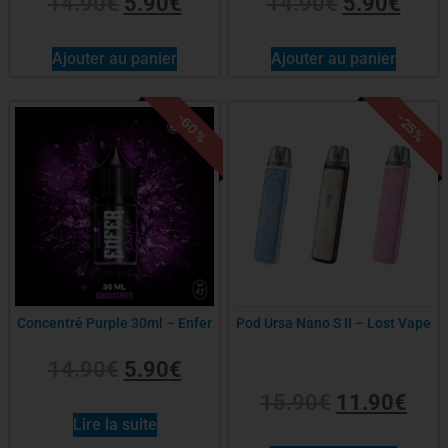
14.90
€
5.90
€
14.90
€
5.90
€
Ajouter au panier
Ajouter au panier
-60%
-25%
Concentré Purple 30ml – Enfer
Pod Ursa Nano S II – Lost Vape
14.90
€
5.90
€
15.90
€
11.90
€
Lire la suite