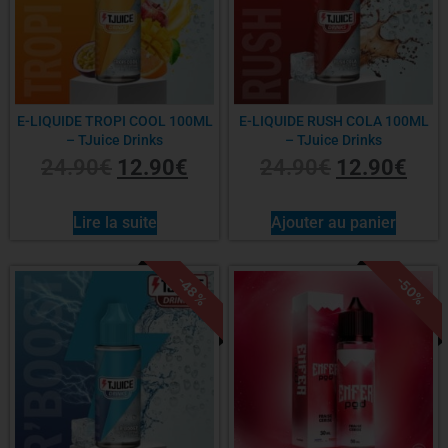
E-LIQUIDE TROPI COOL 100ML
E-LIQUIDE RUSH COLA 100ML
– TJuice Drinks
– TJuice Drinks
24.90
€
12.90
€
24.90
€
12.90
€
Lire la suite
Ajouter au panier
-48%
-50%