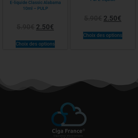
E-liquide Classic Alabama
10ml – PULP
5.90
€
2.50
€
5.90
€
2.50
€
Choix des options
Choix des options