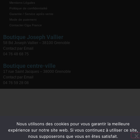
Mentions Légales
Politique de confidentialité
Garantie / Service après vente
Mode de paiement
Contacter Ciga France
Boutique Joseph Vallier
58 Bd Joseph Vallier – 38100 Grenoble
Contact par Email
04 76 48 68 75
Boutique centre-ville
17 rue Saint Jacques – 38000 Grenoble
Contact par Email
04 76 59 28 08
Nous utilisons des cookies pour vous garantir la meilleure
expérience sur notre site web. Si vous continuez à utiliser ce site,
nous supposerons que vous en êtes satisfait.