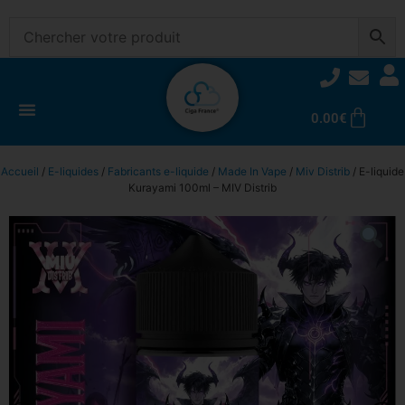
0.00
€
Accueil
/
E-liquides
/
Fabricants e-liquide
/
Made In Vape
/
Miv Distrib
/ E-liquide
Kurayami 100ml – MIV Distrib