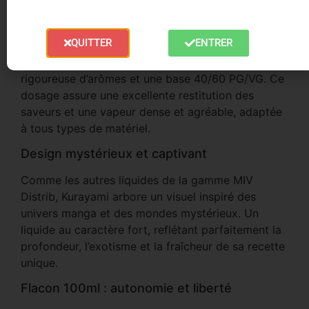
Qualité Made In Vape, fabrication française
QUITTER
ENTRER
Conçu et embouteillé en France par Made In Vape
(MIV Distrib), le Kurayami garantit la sélection
rigoureuse d’arômes et une base 40/60 PG/VG. Ce
dosage assure une excellente restitution des
saveurs et une vapeur dense et agréable, adaptée
à tous types de matériel.
Design mystérieux et captivant
Comme les autres liquides de la gamme MIV
Distrib, Kurayami arbore un visuel inspiré des
univers manga et des mondes mystérieux. Un
liquide au caractère fort, reflétant parfaitement la
profondeur, l’exotisme et la fraîcheur de sa recette
unique.
Flacon 100ml : autonomie et liberté