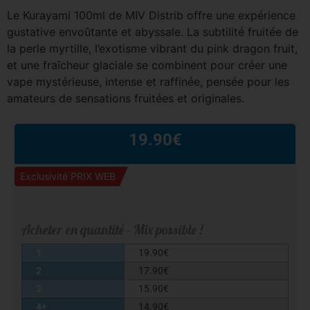
Le Kurayami 100ml de MIV Distrib offre une expérience
gustative envoûtante et abyssale. La subtilité fruitée de
la perle myrtille, l’exotisme vibrant du pink dragon fruit,
et une fraîcheur glaciale se combinent pour créer une
vape mystérieuse, intense et raffinée, pensée pour les
amateurs de sensations fruitées et originales.
19.90
€
Exclusivité PRIX WEB
Acheter en quantité - Mix possible !
1
19.90
€
2
17.90
€
3
15.90
€
4+
14.90
€