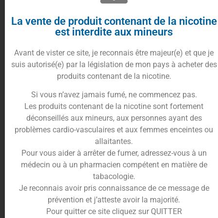
Mystère et Intensité par MIV
La vente de produit contenant de la nicotine
Distrib
est interdite aux mineurs
Avant de vister ce site, je reconnais être majeur(e) et que je
suis autorisé(e) par la législation de mon pays à acheter des
produits contenant de la nicotine.
Si vous n’avez jamais fumé, ne commencez pas.
Les produits contenant de la nicotine sont fortement
Une alliance fruitée, exotique et glaciale
déconseillés aux mineurs, aux personnes ayant des
problèmes cardio-vasculaires et aux femmes enceintes ou
Le Kurayami 100ml de MIV Distrib séduit par sa
allaitantes.
recette originale et immersive. La perle myrtille
Pour vous aider à arrêter de fumer, adressez-vous à un
apporte une douceur fruitée délicate, tandis que le
médecin ou à un pharmacien compétent en matière de
pink dragon fruit ajoute une touche exotique
tabacologie.
vibrante et parfumée. La fraîcheur glaciale vient
Je reconnais avoir pris connaissance de ce message de
sublimer le mélange, offrant une expérience
prévention et j’atteste avoir la majorité.
gustative à la fois profonde et envoûtante,
Pour quitter ce site cliquez sur QUITTER
parfaite pour une vape fruitée et intrigante.