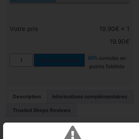
Votre prix
19.90
€
× 1
19.90
€
10%
cumulés en
Ajouter au panier
points fidélités
Description
Informations complémentaires
Trusted Shops Reviews
Kurayami 100ml – Myrtille, Pink
Dragon Fruit & Fraîcheur Glaciale :