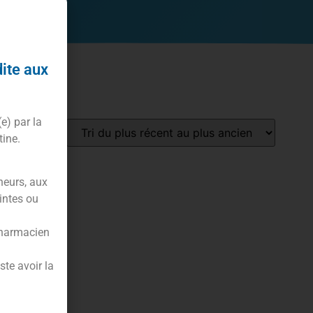
dite aux
(e) par la
tine.
neurs, aux
intes ou
pharmacien
te avoir la