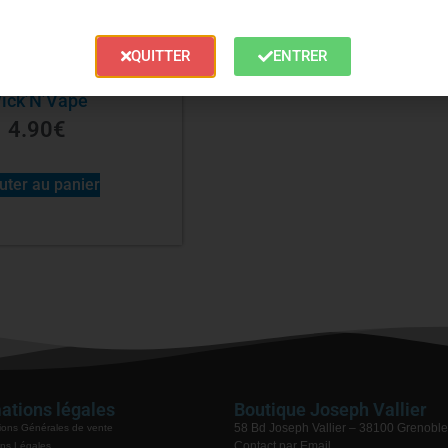
QUITTER
ENTRER
n Bacon Prime –
ick’N’Vape
4.90
€
uter au panier
ations légales
Boutique Joseph Vallier
58 Bd Joseph Vallier – 38100 Grenoble
ions Générales de vente
Contact par Email
ns Légales