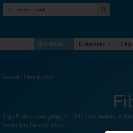
Je débute
E-cigarettes
E-liq
Accueil
/ Fibre & coton
Fi
Ciga France vous propose différents
cotons et fib
coton bio, fibre de silice …