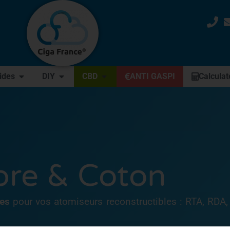
uides
DIY
CBD
ANTI GASPI
Calculat
bre & Coton
res
pour vos atomiseurs reconstructibles : RTA, RDA