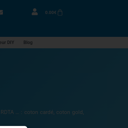
0.00
€
eur DIY
Blog
, RDTA …
: coton cardé, coton gold,