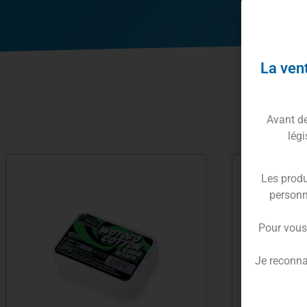
La vent
Avant de 
légi
Les produ
personn
Pour vous
Je reconna