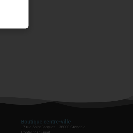
Boutique centre-ville
17 rue Saint Jacques – 38000 Grenoble
Contact par Email