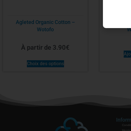
Agleted Organic Cotton –
Cotto
Wotofo
W
À partir de
3.90
€
Ajo
Choix des options
Inform
Condit
Mentio