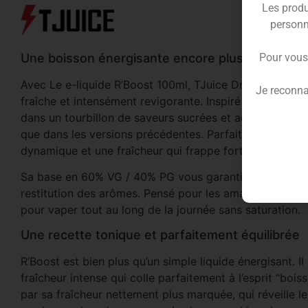
Les produ
personn
Une boisson énergisante encore plus givrée
Pour vous
Avec Le e-liquide R’Boost 100ml, TJuice Drinks revisit
Je reconna
fraîche et intensément revigorante. Inspiré des célèbr
dans un tourbillon de saveurs sucrées et acidulées, rel
que dans les versions précédentes. Parfait pour ceux q
dynamique et une fraîcheur qui frappe fort.
Sa base en 60% VG / 40% PG vous garantit une vape ri
restitution des arômes. Pensé pour les amateurs de e-li
pour vaper tout au long de la journée sans saturation.
Une recette tonique et parfaitement équilibrée
R’Boost est bien plus qu’un simple liquide énergisant. I
fraîcheur intense qui colle parfaitement à l’esprit “boi
par sa fraîcheur nettement plus marquée, qui réveille l