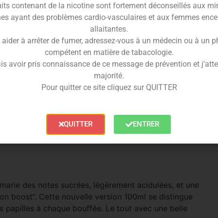
its contenant de la nicotine sont fortement déconseillés aux mi
es ayant des problèmes cardio-vasculaires et aux femmes ence
allaitantes.
 aider à arrêter de fumer, adressez-vous à un médecin ou à un 
compétent en matière de tabacologie.
e sa recette emblématique dans une version encore plus
is avoir pris connaissance de ce message de prévention et j’attes
es boissons énergétiques, ce e-liquide vous propulse
majorité.
evées par une fraîcheur saisissante, bien plus marquée
Pour quitter ce site cliquez sur QUITTER
ui cherchent à booster leur vape avec un goût ultra-
QUITTER
ENTRER
che en vapeur, tout en conservant une excellente
quides généreux et frais, R’Boost est une valeur sûre
l marie des notes sucrées, légèrement acidulées, et une
sson boost”. Cette nouvelle version 100ml se distingue
es papilles à chaque bouffée. Le tout avec une belle