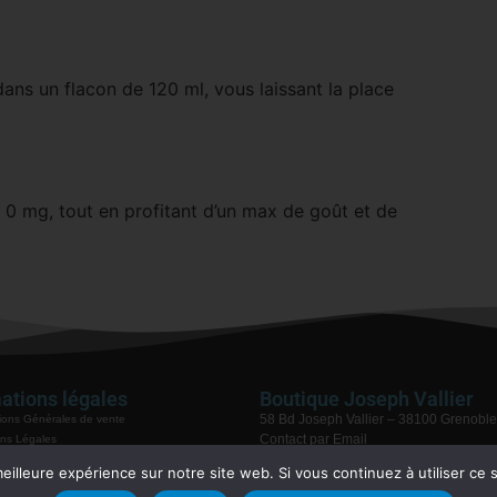
ans un flacon de 120 ml, vous laissant la place
e 0 mg, tout en profitant d’un max de goût et de
ations légales
Boutique Joseph Vallier
58 Bd Joseph Vallier – 38100 Grenoble
ions Générales de vente
Contact par Email
ns Légales
04 76 48 68 75
ue de confidentialité
eilleure expérience sur notre site web. Si vous continuez à utiliser ce
ie / Service après vente