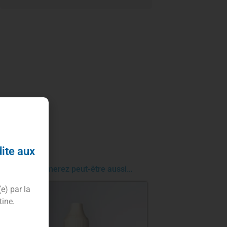
dite aux
Vous aimerez peut-être aussi…
(e) par la
tine.