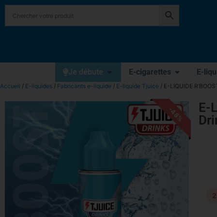
Je débute
E-cigarettes
E-liq
Accueil
/
E-liquides
/
Fabricants e-liquide
/
E-liquide Tjuice
/ E-LIQUIDE R’BOOST
E-
-48%
Dri
2