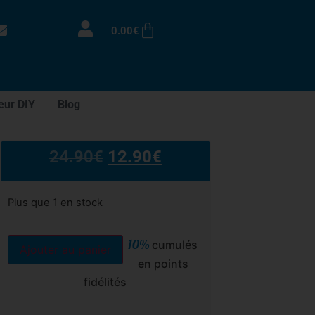
0.00
€
eur DIY
Blog
24.90
€
12.90
€
Plus que 1 en stock
10%
cumulés
Ajouter au panier
en points
fidélités