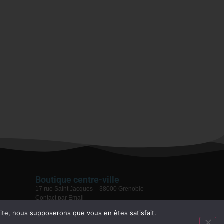
Boutique centre-ville
17 rue Saint Jacques – 38000 Grenoble
Contact par Email
04 76 59 28 08
 site, nous supposerons que vous en êtes satisfait.