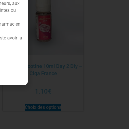
neurs, aux
intes ou
pharmacien
te avoir la
Booster nicotine 10ml Day 2 Diy –
Ciga France
1.10
€
Choix des options