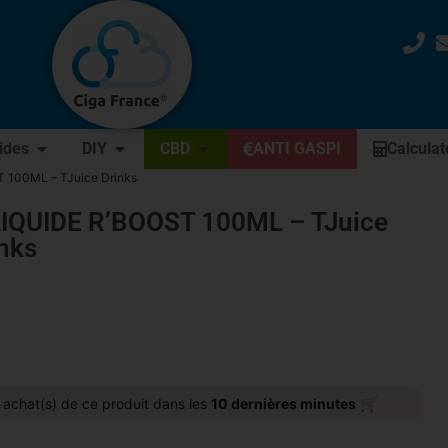
uides
DIY
CBD
ANTI GASPI
Calculat
 100ML – TJuice Drinks
LIQUIDE R’BOOST 100ML – TJuice
nks
🛒
achat(s) de ce produit dans les
10 dernières minutes