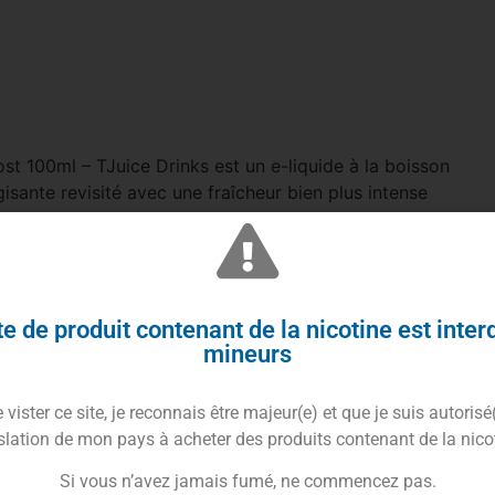
st 100ml – TJuice Drinks est un e-liquide à la boisson
isante revisité avec une fraîcheur bien plus intense
uparavant. Parfait pour les amateurs de saveurs toniques
lacées, sa base 60VG/40PG assure un beau volume de
ur et un hit bien présent. Un grand format idéal pour une
 énergique tout au long de la journée.
e de produit contenant de la nicotine est inter
mineurs
Trusted Shops Reviews
vister ce site, je reconnais être majeur(e) et que je suis autorisé
osion d’énergie ultra-fraîche
slation de mon pays à acheter des produits contenant de la nico
Si vous n’avez jamais fumé, ne commencez pas.