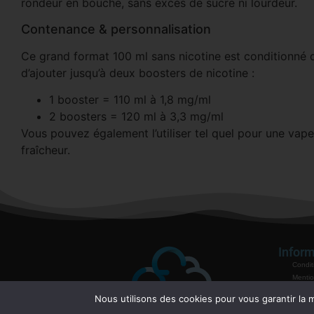
rondeur en bouche, sans excès de sucre ni lourdeur.
Contenance & personnalisation
Ce grand format 100 ml sans nicotine est conditionné d
d’ajouter jusqu’à deux boosters de nicotine :
1 booster = 110 ml à 1,8 mg/ml
2 boosters = 120 ml à 3,3 mg/ml
Vous pouvez également l’utiliser tel quel pour une vap
fraîcheur.
Inform
Condit
Mentio
Politiq
Nous utilisons des cookies pour vous garantir la m
Garant