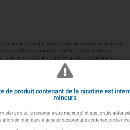
ut buccal de remplacement pour le vaporisateur Starry
e Xvape. Conçu pour offrir confort, hygiène et une
ur pure, il garantit une expérience de vape optimale et
ble.
Trusted Shops Reviews
e de produit contenant de la nicotine est inter
mineurs
 de Xvape
vister ce site, je reconnais être majeur(e) et que je suis autorisé
slation de mon pays à acheter des produits contenant de la nico