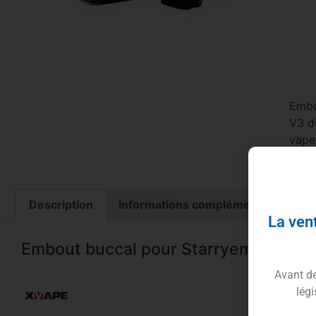
Embo
V3 d
vape
dura
Description
Informations complémentaires
La vent
Embout buccal pour Starryembout V3
Avant de 
légi