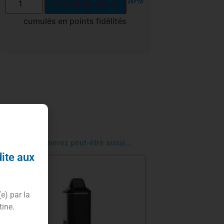
10%
Ajouter au panier
cumulés en points fidélités
Vous aimerez peut-être aussi…
dite aux
(e) par la
tine.