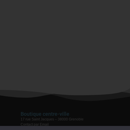
Boutique centre-ville
17 rue Saint Jacques – 38000 Grenoble
Contact par Email
04 76 59 28 08