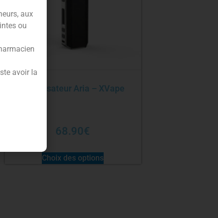
neurs, aux
intes ou
pharmacien
te avoir la
Vaporisateur Aria – XVape
68.90
€
Choix des options