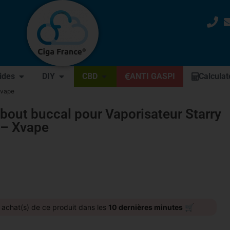
uides
DIY
CBD
ANTI GASPI
Calculat
Xvape
out buccal pour Vaporisateur Starry
 – Xvape
🛒
achat(s) de ce produit dans les
10 dernières minutes