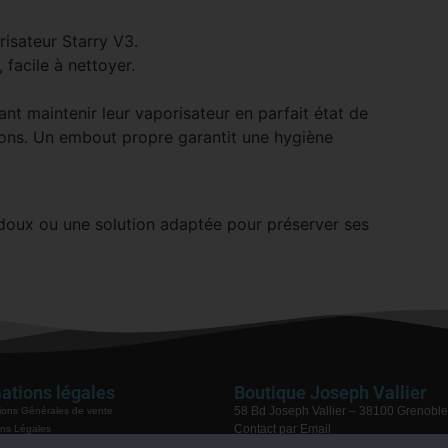
isateur Starry V3.
facile à nettoyer.
ant maintenir leur vaporisateur en parfait état de
ions. Un embout propre garantit une hygiène
doux ou une solution adaptée pour préserver ses
ations légales
Boutique Joseph Vallier
58 Bd Joseph Vallier – 38100 Grenoble
ions Générales de vente
Contact par Email
ns Légales
04 76 48 68 75
ue de confidentialité