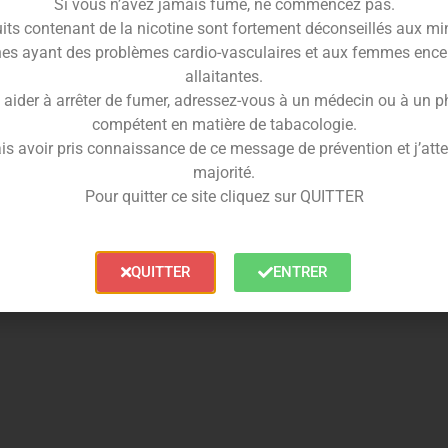
Si vous n’avez jamais fumé, ne commencez pas.
its contenant de la nicotine sont fortement déconseillés aux mi
out buccal de remplacement spécialement conçu pour
es ayant des problèmes cardio-vasculaires et aux femmes ence
matériaux de haute qualité, cet accessoire garantit
allaitantes.
ervant les saveurs authentiques de vos herbes et
 aider à arrêter de fumer, adressez-vous à un médecin ou à un 
compétent en matière de tabacologie.
is avoir pris connaissance de ce message de prévention et j’attes
majorité.
Pour quitter ce site cliquez sur QUITTER
QUITTER
ENTRER