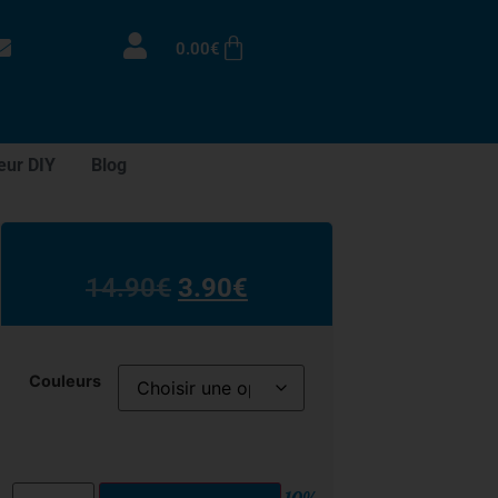
0.00
€
eur DIY
Blog
14.90
€
3.90
€
Couleurs