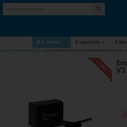
Je débute
E-cigarettes
E-liq
Accueil
/
Fabricant CBD
/
xvape
/ Embout buccal pour Vaporisateur Starry V3 – 
Emb
-74%
V3
2