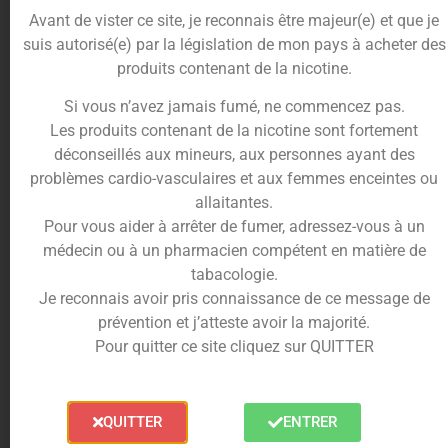
Avant de vister ce site, je reconnais être majeur(e) et que je
suis autorisé(e) par la législation de mon pays à acheter des
Le
concentré Kuroko
est un mélange inattendu de
produits contenant de la nicotine.
différents arômes exotiques.
Le goût de
fruit du dragon
apporte une note de
Si vous n’avez jamais fumé, ne commencez pas.
fraîcheur et de sucré, tandis que la
grenade
ajoute
Les produits contenant de la nicotine sont fortement
une touche d’acidité et de fruité.
déconseillés aux mineurs, aux personnes ayant des
La
main de bouddha
, agrume originaire d’Asie,
problèmes cardio-vasculaires et aux femmes enceintes ou
apporte une note aromatique et légèrement épicée
allaitantes.
qui vient compléter ce mélange de saveurs.
Pour vous aider à arrêter de fumer, adressez-vous à un
médecin ou à un pharmacien compétent en matière de
Le résultat de l’expérience de
Maison Fuel
est un
tabacologie.
concentré d’arôme fruité et frais
complètement
Je reconnais avoir pris connaissance de ce message de
fou !
prévention et j’atteste avoir la majorité.
L’
arôme Kuroko 30ml
est définitivement, un
Pour quitter ce site cliquez sur QUITTER
croisement savamment pensé, créant ainsi, une
espèce de
concentré d’arôme DIY
jamais vu
auparavant.
QUITTER
ENTRER
Conditionnement du concentré