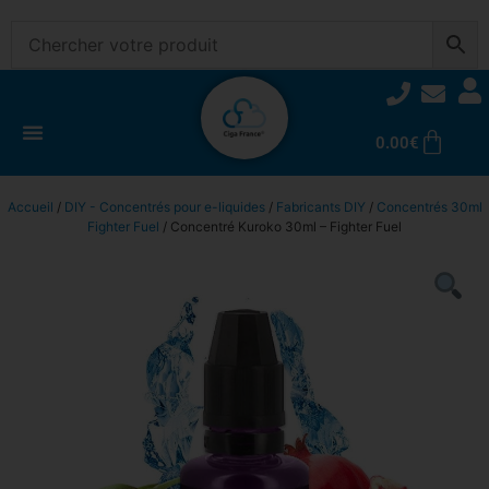
0.00
€
Accueil
/
DIY - Concentrés pour e-liquides
/
Fabricants DIY
/
Concentrés 30ml
Fighter Fuel
/ Concentré Kuroko 30ml – Fighter Fuel