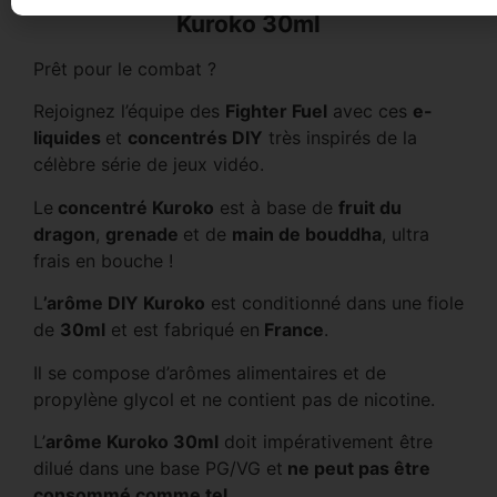
Kuroko 30ml
Prêt pour le combat ?
Rejoignez l’équipe des
Fighter Fuel
avec ces
e-
liquides
et
concentrés DIY
très inspirés de la
célèbre série de jeux vidéo.
Le
concentré Kuroko
est à base de
fruit du
dragon
,
grenade
et de
main de bouddha
, ultra
frais en bouche !
L
’arôme DIY Kuroko
est conditionné dans une fiole
de
30ml
et est fabriqué en
France
.
Il se compose d’arômes alimentaires et de
propylène glycol et ne contient pas de nicotine.
L’
arôme Kuroko 30ml
doit impérativement être
dilué dans une base PG/VG et
ne peut pas être
consommé comme tel
.