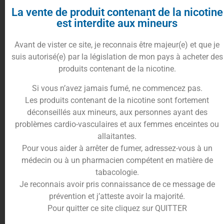
La vente de produit contenant de la nicotine
Découvrez l’explosion de saveurs de
citron
avec
est interdite aux mineurs
Super Lemon 30ml
.
Chaque goutte de ce
concentré DIY
vous emmène
Avant de vister ce site, je reconnais être majeur(e) et que je
dans un voyage sensoriel où l’acidité vive du
citron
suis autorisé(e) par la législation de mon pays à acheter des
se mêle à la douceur sucrée des
bonbons
, créant
produits contenant de la nicotine.
une symphonie gustative irrésistible.
Si vous n’avez jamais fumé, ne commencez pas.
Pour les amateurs de bonbons à la recherche d’une
Les produits contenant de la nicotine sont fortement
expérience
DIY
ludique et pleine de pep’s, le
déconseillés aux mineurs, aux personnes ayant des
concentré Super Lemon 30ml
est un véritable
problèmes cardio-vasculaires et aux femmes enceintes ou
régal pour les papilles.
allaitantes.
Sa composition équilibrée en fait un choix parfait
Pour vous aider à arrêter de fumer, adressez-vous à un
pour une création de
e-liquide
délicieusement
médecin ou à un pharmacien compétent en matière de
acidulée et pleine de vitalité.
tabacologie.
Conditionnement du Concentré
Je reconnais avoir pris connaissance de ce message de
Super Lemon 30ml
prévention et j’atteste avoir la majorité.
Pour quitter ce site cliquez sur QUITTER
Plongez-vous dans l’univers énergisant de
Kyandi