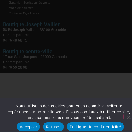
Garantie / Service après vente
Mode de paiement
Contacter Ciga France
Boutique Joseph Vallier
58 Bd Joseph Vallier – 38100 Grenoble
Contact par Email
04 76 48 68 75
Boutique centre-ville
17 rue Saint Jacques – 38000 Grenoble
Contact par Email
04 76 59 28 08
Nous utilisons des cookies pour vous garantir la meilleure
expérience sur notre site web. Si vous continuez à utiliser ce site,
nous supposerons que vous en êtes satisfait.
Accepter
Refuser
Politique de confidentialité