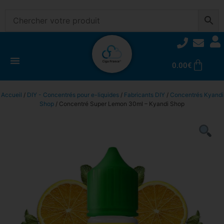
0.00
€
Accueil
/
DIY - Concentrés pour e-liquides
/
Fabricants DIY
/
Concentrés Kyandi
Shop
/ Concentré Super Lemon 30ml – Kyandi Shop