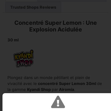
Trusted Shops Reviews
Concentré Super Lemon : Une
Explosion Acidulée
30 ml
Plongez dans un monde pétillant et plein de
vivacité avec le
concentré Super Lemon 30ml
de
la gamme
Kyandi Shop
par
Airomia
.
Laissez-vous transporter dans un tourbillon de
saveurs citronnées
, offrant une expérience
DIY
pleine de peps et de dynamisme.