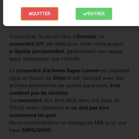
Shop
avec ce
concentré DIY
acidulé. Le
concentré Super Lemon 30ml
vous offre un goût
QUITTER
ENTRER
authentique de
bonbons aux citrons
, promettant
une expérience gustative vive et rafraîchissante.
Conçu avec le savoir-faire d’
Airomia
, ce
concentré DIY
est idéal pour créer votre propre
e-liquide personnalisé
, garantissant une vapeur
aussi savoureuse que colorée.
Le
concentré d’arômes Super Lemon
est présenté
dans un flacon de
30ml
et est fabriqué avec des
arômes alimentaires de qualité supérieure,
il ne
contient pas de nicotine
.
Ce
concentré
doit être dilué dans une base de
PG/VG avant utilisation et
ne doit pas être
consommé tel quel
.
Nous recommandons un dosage de
15%
pour une
base
50PG/50VG
.