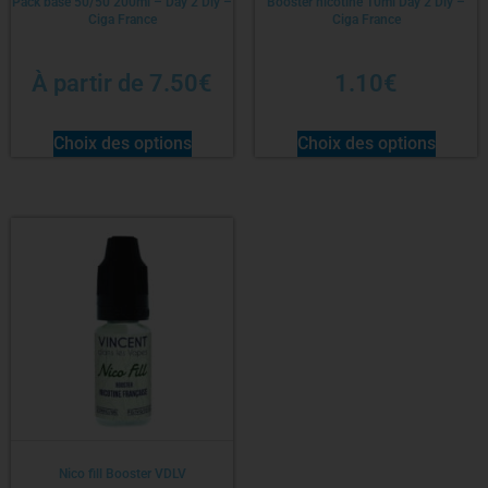
Pack base 50/50 200ml – Day 2 Diy –
Booster nicotine 10ml Day 2 Diy –
Ciga France
Ciga France
À partir de
7.50
€
1.10
€
Choix des options
Choix des options
Nico fill Booster VDLV