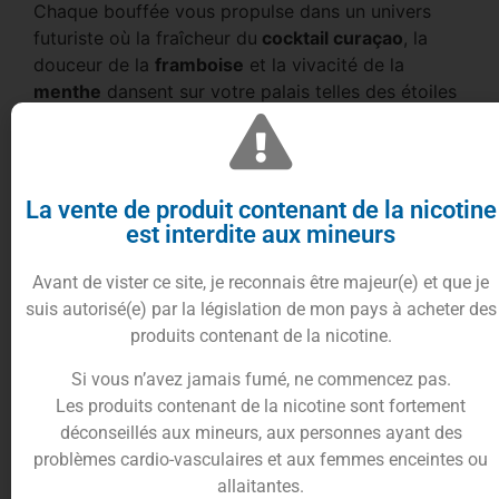
Chaque bouffée vous propulse dans un univers
futuriste où la fraîcheur du
cocktail curaçao
, la
douceur de la
framboise
et la vivacité de la
menthe
dansent sur votre palais telles des étoiles
filantes.
L’arôme exotique du
curaçao
se marie
délicieusement avec la douceur acidulée de la
framboise
, tandis que la pointe de
menthe
La vente de produit contenant de la nicotine
apporte une fraîcheur intense à cette expérience
est interdite aux mineurs
de vape hors du commun.
Avant de vister ce site, je reconnais être majeur(e) et que je
Pour les aventuriers de la vape en quête de
suis autorisé(e) par la législation de mon pays à acheter des
nouvelles sensations, le
e-liquide Blue Alien 50ml
produits contenant de la nicotine.
est un choix irrésistible.
Son mélange audacieux et équilibré en fait une
Si vous n’avez jamais fumé, ne commencez pas.
véritable énigme gustative à explorer.
Les produits contenant de la nicotine sont fortement
déconseillés aux mineurs, aux personnes ayant des
Conditionnement du E-liquide Blue
problèmes cardio-vasculaires et aux femmes enceintes ou
Alien 50ml
allaitantes.