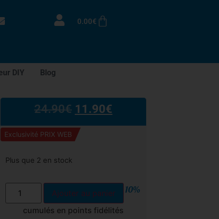
0.00
€
eur DIY
Blog
24.90
€
11.90
€
Exclusivité PRIX WEB
Plus que 2 en stock
10%
Ajouter au panier
cumulés en points fidélités