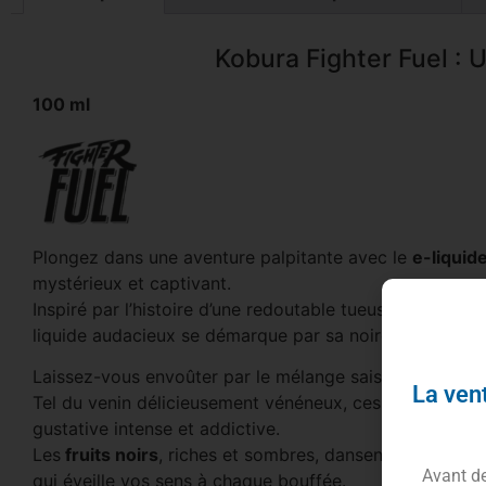
Kobura Fighter Fuel : 
100 ml
Plongez dans une aventure palpitante avec le
e-liquid
mystérieux et captivant.
Inspiré par l’histoire d’une redoutable tueuse à gages 
liquide audacieux se démarque par sa noirceur aroma
Laissez-vous envoûter par le mélange saisissant de
fru
La vent
Tel du venin délicieusement vénéneux, ces saveurs se 
gustative intense et addictive.
Les
fruits noirs
, riches et sombres, dansent avec l’es
Avant de 
qui éveille vos sens à chaque bouffée.