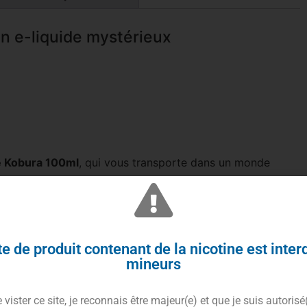
Un e-liquide mystérieux
e Kobura 100ml
, qui vous transporte dans un monde
du Détachement International des Vipères Assassines, ce
tique, accompagnée de son fidèle katana
Salak
.
its noirs
et de la puissance du serpent.
e de produit contenant de la nicotine est inter
mêlent dans votre atomiseur, créant une expérience
mineurs
sence exotique du
salak
, créant une harmonie envoûtante
vister ce site, je reconnais être majeur(e) et que je suis autorisé