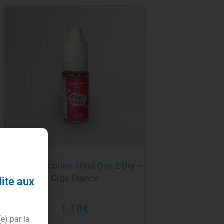
Booster nicotine 10ml Day 2 Diy –
Ciga France
dite aux
1.10
€
(e) par la