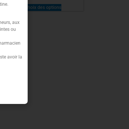
tine.
Choix des options
neurs, aux
intes ou
pharmacien
te avoir la