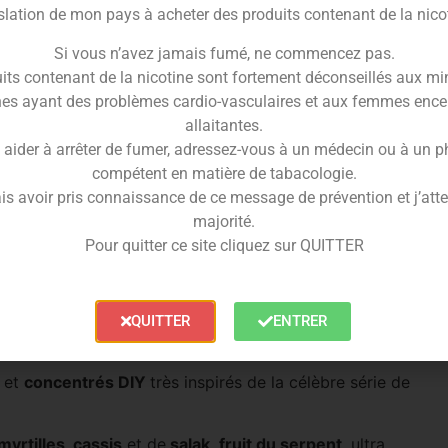
slation de mon pays à acheter des produits contenant de la nico
voyage au cœur de l’action, une expérience aromatique
Si vous n’avez jamais fumé, ne commencez pas.
ssins.
its contenant de la nicotine sont fortement déconseillés aux mi
rêt à frapper avec précision et élégance. Chaque
es ayant des problèmes cardio-vasculaires et aux femmes ence
cret, où les saveurs se révèlent comme des armes
allaitantes.
 aider à arrêter de fumer, adressez-vous à un médecin ou à un 
ra 100ml
et laissez votre palais succomber à la noirceur
compétent en matière de tabacologie.
 appelé
fruit du dragon
.
is avoir pris connaissance de ce message de prévention et j’attes
rs des sommets gustatifs inexplorés, où chaque
majorité.
rieux et à libérer le tueur à gages qui sommeille en
Pour quitter ce site cliquez sur QUITTER
-liquide Kobura 100ml
QUITTER
ENTRER
s
et
concentrés DIY
très inspirés de la célèbre série de
myrtilles, cassis
et de
salak
,
fruit du serpent
, ultra