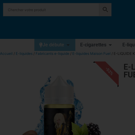
Je débute
E-cigarettes
E-liq
Accueil
/
E-liquides
/
Fabricants e-liquide
/
E-liquides Maison Fuel
/ E-LIQUIDE 
E-
-52%
FU