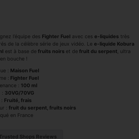
ignez l’équipe des
Fighter Fuel
avec ces
e-liquides
très
rés de la célèbre série de jeux vidéo. Le
e-liquide Kobura
ml
est à base de
fruits noirs
et de
fruit du serpent
, ultra
 en bouche !
ue :
Maison Fuel
me :
Fighter Fuel
enance :
100 ml
 :
30VG/70VG
 :
Fruité, frais
ur :
fruit du serpent, fruits noirs
iqué en France
Trusted Shops Reviews