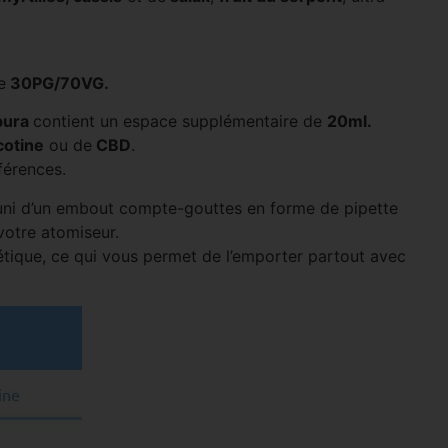
e
30PG/70VG.
bura
contient un espace supplémentaire de
20ml.
cotine
ou de
CBD
.
férences.
uni d’un embout compte-gouttes en forme de pipette
votre atomiseur.
métique, ce qui vous permet de l’emporter partout avec