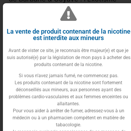
Suprême signé MIV Distrib
La vente de produit contenant de la nicotine
est interdite aux mineurs
Avant de vister ce site, je reconnais être majeur(e) et que je
suis autorisé(e) par la législation de mon pays à acheter des
Une explosion de fruits exotiques et raffinés
produits contenant de la nicotine.
!
Si vous n’avez jamais fumé, ne commencez pas.
Le Tenkai 100ml de MIV Distrib est une symphonie
Les produits contenant de la nicotine sont fortement
tropicale qui sublime la vape fruitée. L’alliance
déconseillés aux mineurs, aux personnes ayant des
exaltante du dragon fruit rose & jaune, la richesse
problèmes cardio-vasculaires et aux femmes enceintes ou
solaire de la figue de barbarie, et la douceur
allaitantes.
envoûtante de la goyave créent une expérience
Pour vous aider à arrêter de fumer, adressez-vous à un
sensorielle unique. Chaque inhalation offre un
médecin ou à un pharmacien compétent en matière de
voyage gustatif vers des terres lointaines, où le
tabacologie.
fruit est roi et la fraîcheur naturelle.