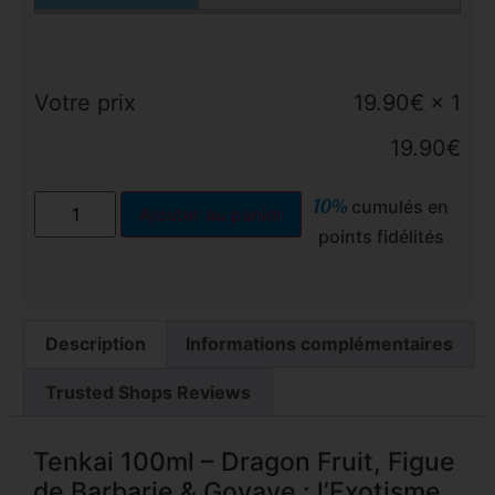
Votre prix
19.90
€
× 1
19.90
€
10%
cumulés en
Ajouter au panier
points fidélités
Description
Informations complémentaires
Trusted Shops Reviews
Tenkai 100ml – Dragon Fruit, Figue
de Barbarie & Goyave : l’Exotisme