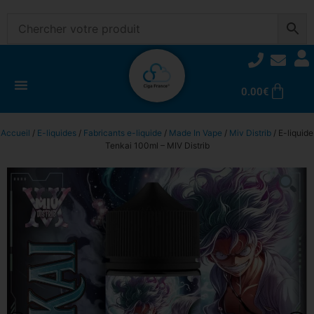
0.00
€
Accueil
/
E-liquides
/
Fabricants e-liquide
/
Made In Vape
/
Miv Distrib
/ E-liquide
Tenkai 100ml – MIV Distrib