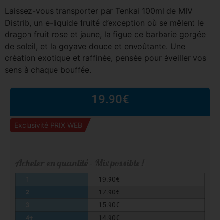
Laissez-vous transporter par Tenkai 100ml de MIV
Distrib, un e-liquide fruité d’exception où se mêlent le
dragon fruit rose et jaune, la figue de barbarie gorgée
de soleil, et la goyave douce et envoûtante. Une
création exotique et raffinée, pensée pour éveiller vos
sens à chaque bouffée.
19.90
€
Exclusivité PRIX WEB
Acheter en quantité - Mix possible !
1
19.90
€
2
17.90
€
3
15.90
€
4+
14.90
€