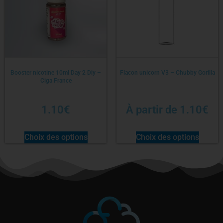
Booster nicotine 10ml Day 2 Diy –
Flacon unicorn V3 – Chubby Gorilla
Ciga France
1.10
€
À partir de
1.10
€
Choix des options
Choix des options