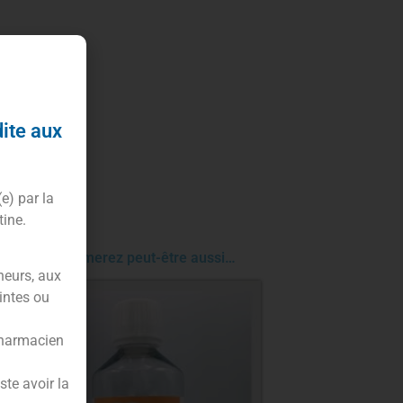
dite aux
(e) par la
tine.
Vous aimerez peut-être aussi…
neurs, aux
intes ou
pharmacien
te avoir la