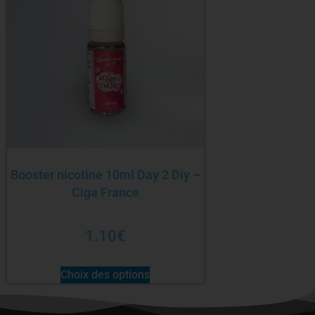
Booster nicotine 10ml Day 2 Diy –
Ciga France
1.10
€
Choix des options