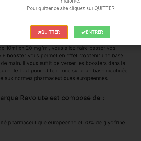
majorité.
Pour quitter ce site cliquez sur QUITTER
QUITTER
ENTRER
risée d’un litre, contenant une grande quantité de
de 10ml en 20 mg/ml, vous allez faire passer vos
e + booster
vous permet en effet d’obtenir une base
 de main. Il vous suffit de verser les boosters dans la
ouer le tout pour obtenir une superbe base nicotinée,
rme aux normes pharmaceutiques européennes.
arque Revolute est composé de :
ualité pharmaceutique européenne et 70% de glycérine