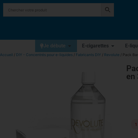
Je débute
E-cigarettes
E-liq
Accueil
/
DIY - Concentrés pour e-liquides
/
Fabricants DIY
/
Revolute
/ Pack Bas
Pac
en
1