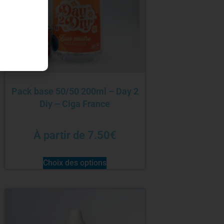
Pack base 50/50 200ml – Day 2
Diy – Ciga France
À partir de
7.50
€
Choix des options