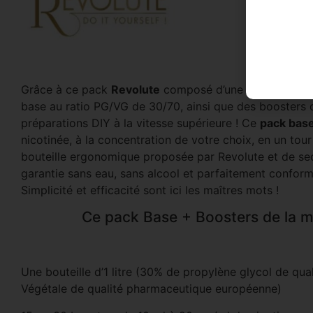
Grâce à ce pack
Revolute
composé d’une bouteille sécu
base au ratio PG/VG de 30/70, ainsi que des boosters 
préparations DIY à la vitesse supérieure ! Ce
pack bas
nicotinée, à la concentration de votre choix, en un tour
bouteille ergonomique proposée par Revolute et de sec
garantie sans eau, sans alcool et parfaitement confo
Simplicité et efficacité sont ici les maîtres mots !
Ce pack Base + Boosters de la m
Une bouteille d’1 litre (30% de propylène glycol de q
Végétale de qualité pharmaceutique européenne)