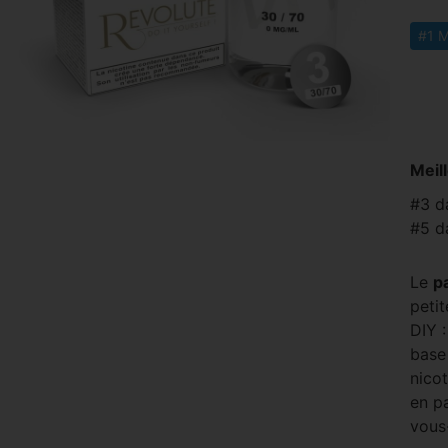
#1 M
Meil
#3 d
#5 d
Le
p
petit
DIY :
base
nicot
en pa
vous