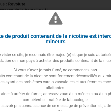
ue :
Revolute
nance de la bouteille : 1 L
tité de base : 850 ml (déclinaison 3 mg/ml) ou 700 ml
linaison 6 mg/ml)
ters : 15 x 10 ml à 20 mg/ml de nicotine (déclinaison 3
l) ou 30 x 10 ml à 20 mg/ml de nicotine (déclinaison 6
e de produit contenant de la nicotine est inter
l)
mineurs
o PG/VG : 30/70
vister ce site, je reconnais être majeur(e) et que je suis autorisé
slation de mon pays à acheter des produits contenant de la nico
Si vous n’avez jamais fumé, ne commencez pas.
Trusted Shops Reviews
its contenant de la nicotine sont fortement déconseillés aux mi
es ayant des problèmes cardio-vasculaires et aux femmes ence
r faciliter vos créations DIY !
allaitantes.
 aider à arrêter de fumer, adressez-vous à un médecin ou à un 
compétent en matière de tabacologie.
is avoir pris connaissance de ce message de prévention et j’attes