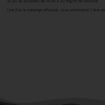
15 ou 30 boosters de 10 ml à 20 mg/ml de nicotine
Une fois le mélange effectué, vous obtiendrez 1 litre d