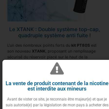
Le XTANK : Double système top-cap,
quadruple système anti fuite !
L’un des nombreux points forts du
kit PT80S
est
son nouveau
XTANK
, proposant un remplissage
sécurisé du réservoir placé sur le haut de la
cartouche
.
Une fois celui-ci rempli vous pourrez par cette
même rotation, régler votre
airflow
, ce qui permet
de n’avoir aucune ouverture sur le bas et par la
La vente de produit contenant de la nicotine
même occasion aucune fuite, ingénieux !
est interdite aux mineurs
Ce nouveau
réservoir
vous propose une
Avant de vister ce site, je reconnais être majeur(e) et que je
contenance de
4.5ml
de
e-liquide
, ainsi qu’une
suis autorisé(e) par la législation de mon pays à acheter des
compatibilité avec toutes les
résistances GTX Coil