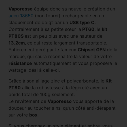
Vaporesso
équipe donc sa nouvelle création d’un
accu 18650
(non fourni), rechargeable en un
claquement de doigt par un
USB type C.
Contrairement à sa petite sœur la
PT60,
le
kit
PT80S
est un peu plus avec une hauteur de
13.2cm,
ce qui reste largement transportable.
Entièrement géré par le fameux
Chipset GEN
de la
marque, qui saura reconnaitre la valeur de votre
résistance
automatiquement et vous proposera le
wattage idéal à celle-ci.
Grâce à son alliage zinc et polycarbonate, le
Kit
PT80
allie la robustesse à la légèreté avec un
poids total de 100g seulement.
Le revêtement de
Vaporesso
vous apporte de la
douceur au toucher ainsi qu’un côté anti-dérapant
sur votre
box
.
Si vous cherchez un style élégant et sobre, vous