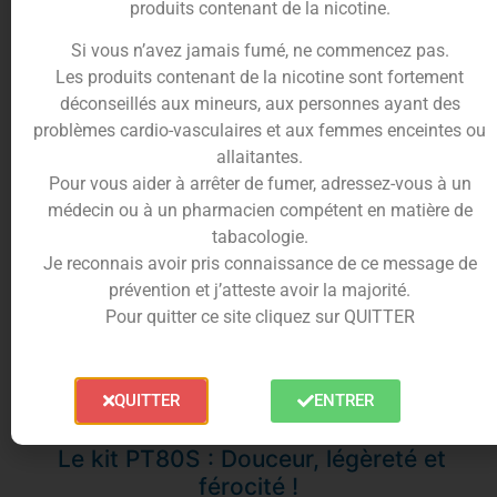
produits contenant de la nicotine.
du fabricant.
Mais pour l’occasion,
Vaporesso
a fait grand et
Si vous n’avez jamais fumé, ne commencez pas.
vous propose les 2 nouvelles
GTX Coil
dans ce
Les produits contenant de la nicotine sont fortement
pack :
déconseillés aux mineurs, aux personnes ayant des
•
GTX 0.15Ω MESH Coil
(60-75W) : Pour un tirage
problèmes cardio-vasculaires et aux femmes enceintes ou
dense avec énormément de vapeur.
allaitantes.
•
GTX 0.3Ω MESH Coil
(32-45W) : Pour une tirage
Pour vous aider à arrêter de fumer, adressez-vous à un
DL équilibré, entre saveur et vapeur
médecin ou à un pharmacien compétent en matière de
tabacologie.
Equipé de la nouvelle technologie
COREX Mesh
et
Je reconnais avoir pris connaissance de ce message de
du nouveau
coton Cumulus
, la durée de vie des
prévention et j’atteste avoir la majorité.
résistances
s’en retrouvent accrue et le ressenti
Pour quitter ce site cliquez sur QUITTER
des
saveurs
à son paroxysme !
QUITTER
ENTRER
Le kit PT80S : Douceur, légèreté et
férocité !