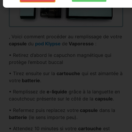
, Voici comment procéder au remplissage de votre
capsule
du
pod Klypse
de
Vaporesso
:
• Retirez d’abord le capuchon magnétique qui
protège l’embout buccal
• Tirez ensuite sur la
cartouche
qui est aimantée à
votre
batterie
.
• Remplissez de
e-liquide
grâce à la languette en
caoutchouc présente sur le côté de la
capsule
.
• Refermez puis replacez votre
capsule
dans la
batterie
(le sens importe peu).
• Attendez 10 minutes si votre
cartouche
est