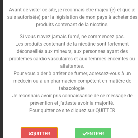
Avant de vister ce site, je reconnais être majeur(e) et que je
suis autorisé(e) par la législation de mon pays à acheter des
Les
cartouches
Klypse
de
Innokin
vous
produits contenant de la nicotine.
permettent le changement du
réservoir de e-
Si vous n’avez jamais fumé, ne commencez pas.
liquide
dans lequel est intégré la
résistance.
Les produits contenant de la nicotine sont fortement
Celles-ci s’adaptent uniquement sur le
pod Klypse
déconseillés aux mineurs, aux personnes ayant des
du fabricant
Innokin.
problèmes cardio-vasculaires et aux femmes enceintes ou
allaitantes.
Disponible en
0.8 Ω
, les
cartouches
permettent
Pour vous aider à arrêter de fumer, adressez-vous à un
d’aller jusqu’à une
puissance
de
16w.
médecin ou à un pharmacien compétent en matière de
Le tirage est typé
MTL
et permet de faire de
tabacologie.
l’
inhalation indirect
.
Je reconnais avoir pris connaissance de ce message de
.
prévention et j’atteste avoir la majorité.
Comment remplir votre cartouche
Pour quitter ce site cliquez sur QUITTER
Klypse ?
QUITTER
ENTRER