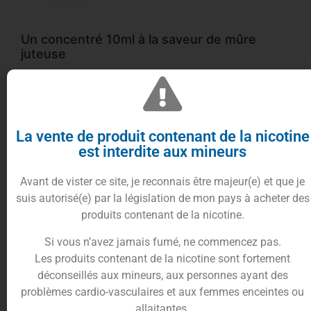
Un concentré 10ml à la saveur de mûre
juteuse
Le concentré Mûre à Point 10ml Cirkus signé VDLV
dévoile une recette fruitée et authentique et
fraiche. Son goût puissant de mûre fraîchement
cueillie apporte une intensité gourmande et
La vente de produit contenant de la nicotine
acidulée à vos e-liquides DIY.
est interdite aux mineurs
Une base idéale pour vos recettes DIY
Avant de vister ce site, je reconnais être majeur(e) et que je
suis autorisé(e) par la législation de mon pays à acheter des
Cet arôme concentré séduit par son équilibre entre
produits contenant de la nicotine.
douceur sucrée et légère acidité. Il est idéal pour
vos préparations DIY et peut s’associer à d’autres
Si vous n’avez jamais fumé, ne commencez pas.
arômes fruités ou gourmands afin de créer des
Les produits contenant de la nicotine sont fortement
recettes uniques et parfaitement personnalisées.
déconseillés aux mineurs, aux personnes ayant des
Un concentré pratique et économique
problèmes cardio-vasculaires et aux femmes enceintes ou
allaitantes.