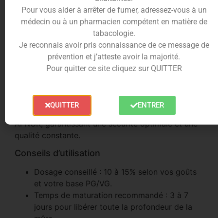
Conditionné en flacon de 10ml, le concentré Mûre
Pour vous aider à arrêter de fumer, adressez-vous à un
à Point est pensé pour être mélangé à une base
médecin ou à un pharmacien compétent en matière de
PG/VG avec ou sans nicotine. Il permet de réaliser
tabacologie.
ses propres e-liquides maison à moindre coût,
Je reconnais avoir pris connaissance de ce message de
avec une personnalisation totale du dosage.
prévention et j’atteste avoir la majorité.
Pour quitter ce site cliquez sur QUITTER
La qualité Cirkus par VDLV
Fabriqué en France par Vincent Dans Les Vapes
(VDLV), ce concentré bénéficie d’une traçabilité
QUITTER
ENTRER
exemplaire et répond aux exigences de la norme
AFNOR, garantissant une sécurité optimale et une
qualité constante.
Conseils d’utilisation
Dosage conseillé : 10 à 15% selon vos goûts
et votre base PG/VG.
Temps de maturation recommandé : 3 à 7
jours pour libérer toute la profondeur de la