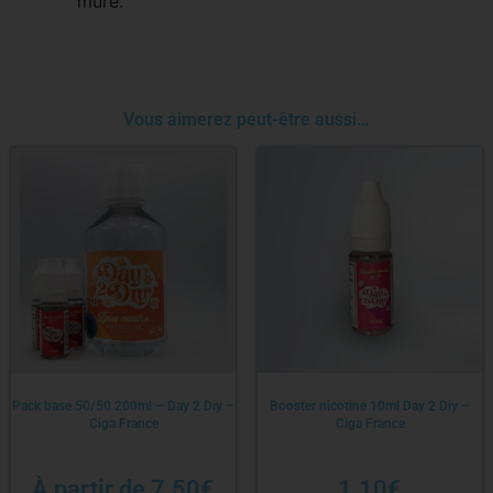
mûre.
Vous aimerez peut-être aussi…
Pack base 50/50 200ml – Day 2 Diy –
Booster nicotine 10ml Day 2 Diy –
Ciga France
Ciga France
À partir de
7.50
€
1.10
€