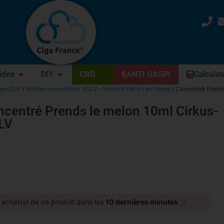
uides
DIY
CBD
ANTI GASPI
Calculat
apes DIY
/
Arômes concentrés VDLV – Vincent Dans Les Vapes
/ Concentré Prend
centré Prends le melon 10ml Cirkus-
LV
🛒
achat(s) de ce produit dans les
10 dernières minutes