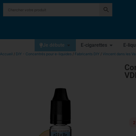
Je débute
E-cigarettes
E-liq
Accueil
/
DIY - Concentrés pour e-liquides
/
Fabricants DIY
/
Vincent dans les V
Con
VD
2