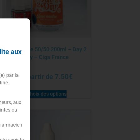
Pack base 50/50 200ml – Day 2
dite aux
Diy – Ciga France
(e) par la
À partir de
7.50
€
tine.
Choix des options
neurs, aux
intes ou
pharmacien
te avoir la