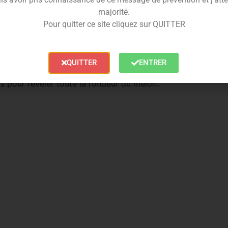
Melon bénéficie du savoir-faire reconnu de la marque
majorité.
e traçabilité optimale et une expérience vape sécurisée
Pour quitter ce site cliquez sur QUITTER
QUITTER
ENTRER
éférences et le ratio PG/VG utilisé.
rs pour révéler toute la rondeur du melon.