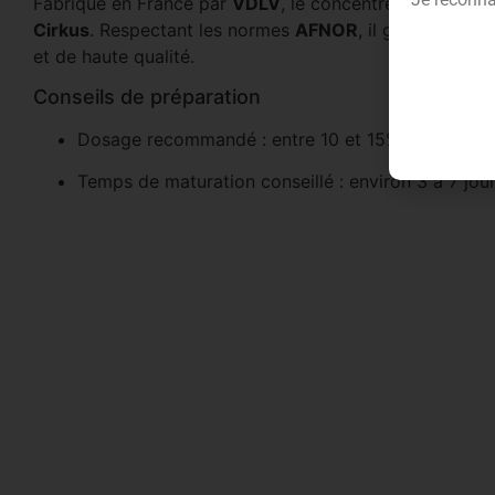
Fabriqué en France par
VDLV
, le concentré Prends le 
Cirkus
. Respectant les normes
AFNOR
, il garantit un
et de haute qualité.
Conseils de préparation
Dosage recommandé : entre 10 et 15% selon vos pr
Temps de maturation conseillé : environ 3 à 7 jou