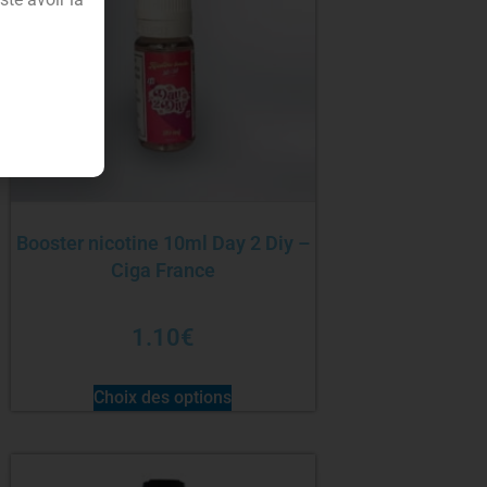
Booster nicotine 10ml Day 2 Diy –
Ciga France
1.10
€
Choix des options