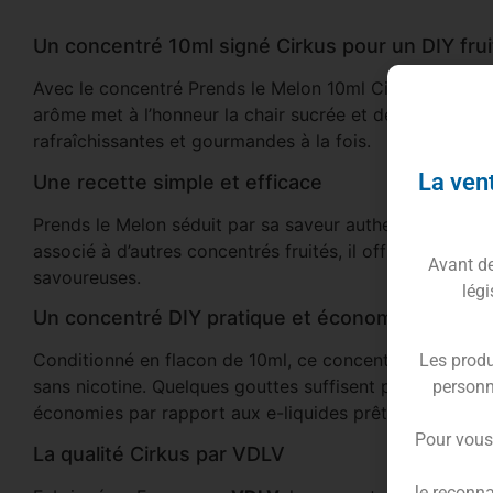
Un concentré 10ml signé Cirkus pour un DIY frui
Avec le concentré Prends le Melon 10ml Cirkus de VDLV
arôme met à l’honneur la chair sucrée et désaltérante 
rafraîchissantes et gourmandes à la fois.
La vent
Une recette simple et efficace
Prends le Melon séduit par sa saveur authentique de frui
associé à d’autres concentrés fruités, il offre une base
Avant de 
savoureuses.
légi
Un concentré DIY pratique et économique
Conditionné en flacon de 10ml, ce concentré est conç
Les produ
sans nicotine. Quelques gouttes suffisent pour obtenir u
personn
économies par rapport aux e-liquides prêts à vaper.
Pour vous
La qualité Cirkus par VDLV
Je reconna