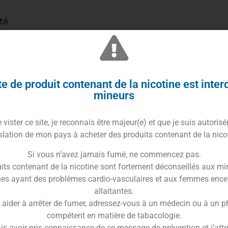
té
, donnez une touche d’été à vos recettes DIY. Cet
du melon, pour des préparations d’e-liquides
e de produit contenant de la nicotine est inter
mineurs
t bien mûr, à la fois douce et juteuse. Utilisé seul ou
 idéale pour créer des recettes DIY uniques et
vister ce site, je reconnais être majeur(e) et que je suis autorisé
slation de mon pays à acheter des produits contenant de la nico
Si vous n’avez jamais fumé, ne commencez pas.
u pour être mélangé avec une base PG/VG, avec ou
its contenant de la nicotine sont fortement déconseillés aux mi
n e-liquide à votre goût, tout en réalisant des
es ayant des problèmes cardio-vasculaires et aux femmes ence
allaitantes.
 aider à arrêter de fumer, adressez-vous à un médecin ou à un 
compétent en matière de tabacologie.
is avoir pris connaissance de ce message de prévention et j’attes