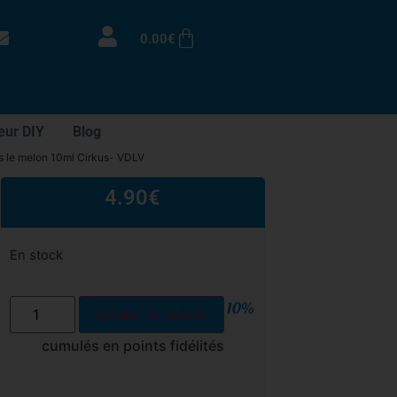
0.00
€
eur DIY
Blog
s le melon 10ml Cirkus- VDLV
4.90
€
En stock
10%
Ajouter au panier
cumulés en points fidélités