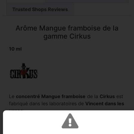
Trusted Shops Reviews
Arôme Mangue framboise de la
gamme Cirkus
10 ml
Le
concentré Mangue framboise
de la
Cirkus
est
fabriqué dans les laboratoires de
Vincent dans les
vapes
.
Retrouvez l’une des recettes emblématique de la
marque
VDLV
en
concentré d’arôme
pour vos