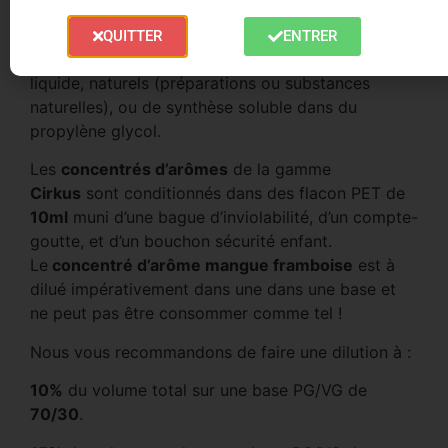
produits.
QUITTER
ENTRER
Ces arômes sont de qualité alimentaire sous forme
liquide, naturels (préparations ou substances
naturelles), ou de synthèse soluble dans du
propylène glycol.
Les
concentrés d’arômes
de la gamme
Cirkus
sont conditionnés dans des flacon PET de
10ml
muni d’une bague d’inviolabilité, d’un compte-
goutte, et d’un bouchon sécurité enfant.
Le
concentré d’arôme mangue framboise
est à
dilué impérativement dans une dans une base et
ne peut pas être consommer comme tel !
Nous vous recommandons de faire une dilution à :
10%
du volume total sur une base PG/VG de
70/30
.