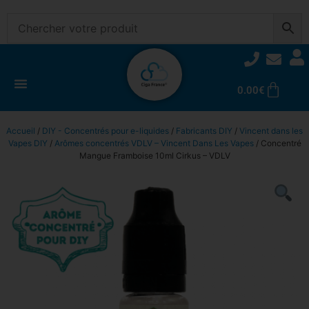
0.00
€
Accueil
/
DIY - Concentrés pour e-liquides
/
Fabricants DIY
/
Vincent dans les
Vapes DIY
/
Arômes concentrés VDLV – Vincent Dans Les Vapes
/ Concentré
Mangue Framboise 10ml Cirkus – VDLV