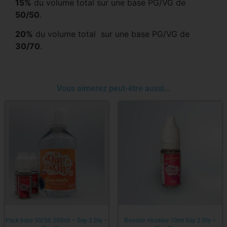
15%
du volume total sur une base PG/VG de
50/50
.
20%
du volume total sur une base PG/VG de
30/70
.
Vous aimerez peut-être aussi…
Pack base 50/50 200ml – Day 2 Diy –
Booster nicotine 10ml Day 2 Diy –