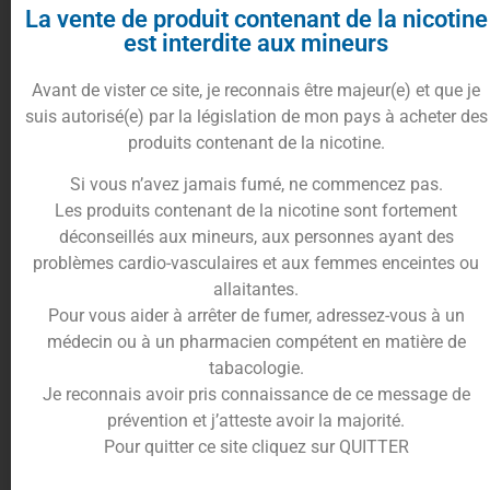
mélanges
Do it Yourself
!
La vente de produit contenant de la nicotine
Avec ce mélange au croisement de l’exotisme et
est interdite aux mineurs
du
fruit rouge
, vous allez apprécier cette
association de
saveurs
unique en son genre.
Avant de vister ce site, je reconnais être majeur(e) et que je
Une
mangue
gorgée de soleil pour le côté sucré,
suis autorisé(e) par la législation de mon pays à acheter des
et une
framboise rose
typique européenne pour
produits contenant de la nicotine.
l’acidité.
Si vous n’avez jamais fumé, ne commencez pas.
Ce combo a permit au
Mangue framboise
de
Les produits contenant de la nicotine sont fortement
rencontrer un fort succès en
e-liquide
depuis des
déconseillés aux mineurs, aux personnes ayant des
années maintenant.
problèmes cardio-vasculaires et aux femmes enceintes ou
Profitez d’un savoir-faire et d’une maitrise des
allaitantes.
goûts pour un rendu succulent de vos préparations
Pour vous aider à arrêter de fumer, adressez-vous à un
DIY.
médecin ou à un pharmacien compétent en matière de
Toujours avec une qualité aromatique exemplaire,
tabacologie.
VDLV
propose des produits normés
AFNOR
pour
Je reconnais avoir pris connaissance de ce message de
un résultat sain à la consommation.
prévention et j’atteste avoir la majorité.
Pour quitter ce site cliquez sur QUITTER
En effet,
VDLV
a un cahier des charges stricts
concernant l’origine de la composition de ses