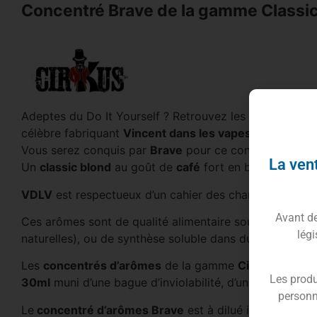
Concentré Brave de la gamme Classi
Adeptes du Do It Yourself ? Retrouvez les concentré
célèbre fabriquant
Vincent dans les vapes
.
Vous serez conquis par
Brave
pour ce concentré d’arô
La vent
Un
classic blond
au goût de
café
fort en bouche, d’un
VDLV
est respectueux d’un cahier des charges stricts c
Avant de 
Ces arômes sont de qualité alimentaire sous forme liqu
légi
naturelles), ou de synthèse soluble dans du propylène g
Les
concentrés d’arômes
de la gamme
Cirkus Wante
Les produ
30ml
muni d’une bague d’inviolabilité, d’un compte-gou
personn
Le
concentré d’arômes Brave
est à dilué impérativem