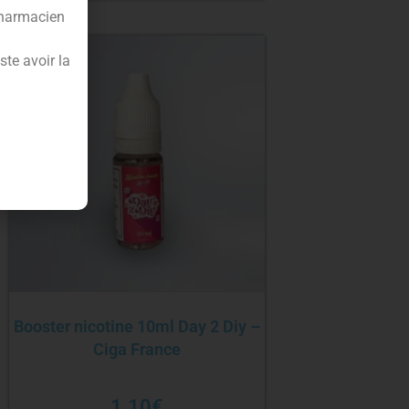
pharmacien
te avoir la
Booster nicotine 10ml Day 2 Diy –
Ciga France
1.10
€