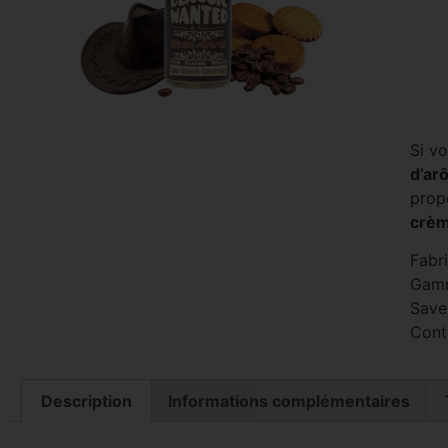
Si v
d’ar
prop
crè
Fabr
Gam
Saveu
Cont
Description
Informations complémentaires