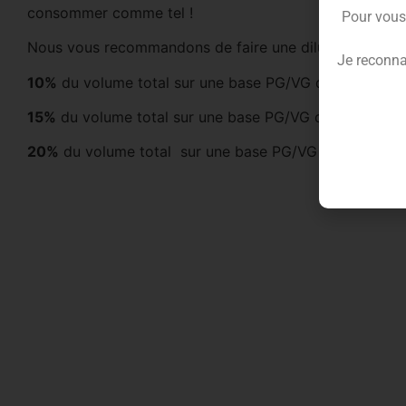
consommer comme tel !
Pour vous
Nous vous recommandons de faire une dilution à :
Je reconna
10%
du volume total sur une base PG/VG de
70/30
.
15%
du volume total sur une base PG/VG de
50/50
.
20%
du volume total sur une base PG/VG de
30/70
.