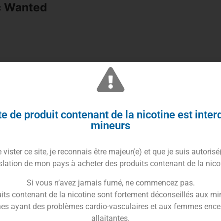
c Wanted
s d’arômes de la gamme
Classic Wanted
signé par le
mes gourmand et sucré.
e de produit contenant de la nicotine est inter
e
crème onctueuse
et d’un
biscuit
légèrement sucré.
mineurs
oncernant l’origine de la composition de ses produits.
vister ce site, je reconnais être majeur(e) et que je suis autorisé
ide, naturels (préparations ou substances
slation de mon pays à acheter des produits contenant de la nico
lycol.
Si vous n’avez jamais fumé, ne commencez pas.
d
sont conditionnés dans des flacon PET de
10ml ou
its contenant de la nicotine sont fortement déconseillés aux mi
tte, et d’un bouchon sécurité enfant.
es ayant des problèmes cardio-vasculaires et aux femmes ence
ent dans une dans une base et ne peut pas être
allaitantes.