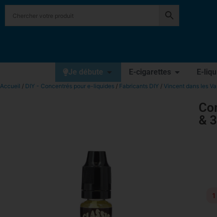
Je débute
E-cigarettes
E-liq
Accueil
/
DIY - Concentrés pour e-liquides
/
Fabricants DIY
/
Vincent dans les V
Co
& 
1