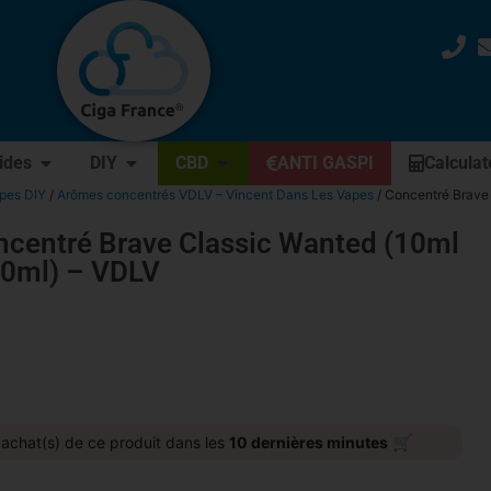
uides
DIY
CBD
ANTI GASPI
Calculat
apes DIY
/
Arômes concentrés VDLV – Vincent Dans Les Vapes
/ Concentré Brave
ncentré Brave Classic Wanted (10ml
30ml) – VDLV
🛒
achat(s) de ce produit dans les
10 dernières minutes