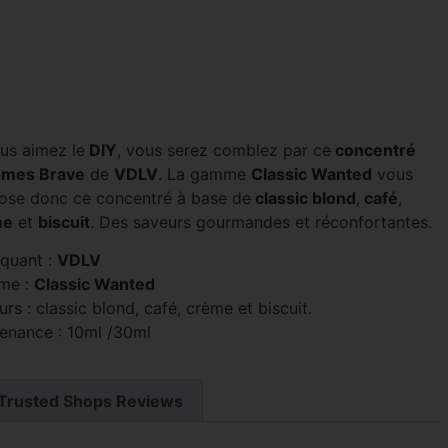
ous aimez le
DIY
, vous serez comblez par ce
concentré
ômes Brave
de
VDLV
. La gamme
Classic Wanted
vous
ose donc ce concentré à base de
classic blond
,
café
,
me
et
biscuit
. Des saveurs gourmandes et réconfortantes.
iquant :
VDLV
me :
Classic Wanted
rs : classic blond, café, crème et biscuit.
enance : 10ml /30ml
Trusted Shops Reviews