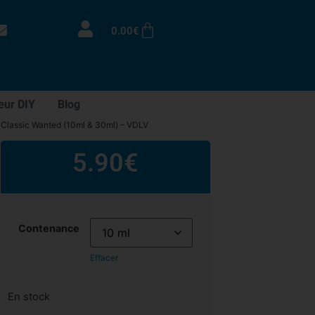
0.00
€
eur DIY
Blog
 Classic Wanted (10ml & 30ml) – VDLV
5.90
€
Contenance
Effacer
En stock