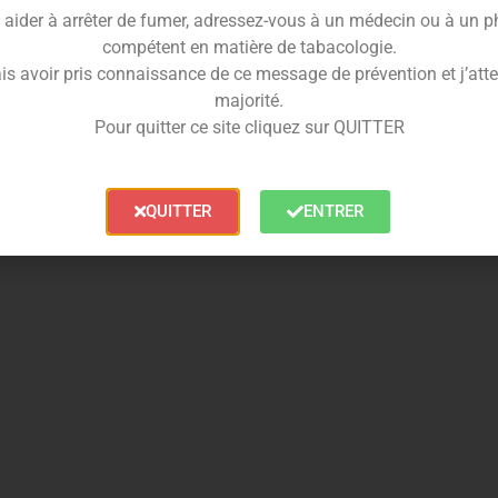
 aider à arrêter de fumer, adressez-vous à un médecin ou à un 
compétent en matière de tabacologie.
is avoir pris connaissance de ce message de prévention et j’attes
majorité.
Pour quitter ce site cliquez sur QUITTER
QUITTER
ENTRER