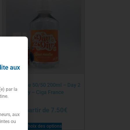
dite aux
Pack base 50/50 200ml – Day 2
(e) par la
Diy – Ciga France
tine.
À partir de
7.50
€
neurs, aux
intes ou
Choix des options