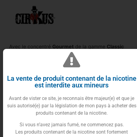
Avec le concentré
Gourmet
de la gamme
Classic
Wanted
, devenez un pro du Do It yourself !
Vincent dans les vapes
vous propose ce
concentré d’arômes
pour les fins gourmets de la
vape.
La vente de produit contenant de la nicotine
est interdite aux mineurs
Un goût de
classic blond
indémodable, de la
vanille bourbon
et un
biscuit
sucré, vous serez
Avant de vister ce site, je reconnais être majeur(e) et que je
conquis pour ces saveurs réconfortantes.
suis autorisé(e) par la législation de mon pays à acheter des
Sublimez vos préparations avec la gamme
Classic
produits contenant de la nicotine.
Wanted
et concevez un e-liquide de qualité au
parfum et arômes qui vous redonnerons le sourire.
Si vous n’avez jamais fumé, ne commencez pas.
Les produits contenant de la nicotine sont fortement
VDLV
est respectueux d’un cahier des charges