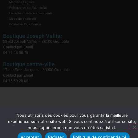
Mentions Légales
Politique de confidentialité
Garantie / Service après vente
Mode de paiement
Contacter Ciga France
Boutique Joseph Vallier
58 Bd Joseph Vallier – 38100 Grenoble
Contact par Email
04 76 48 68 75
Boutique centre-ville
17 rue Saint Jacques – 38000 Grenoble
Contact par Email
04 76 59 28 08
Nous utilisons des cookies pour vous garantir la meilleure
expérience sur notre site web. Si vous continuez à utiliser ce site,
nous supposerons que vous en êtes satisfait.
Accepter
Refuser
Politique de confidentialité