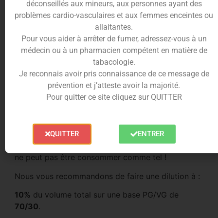
déconseillés aux mineurs, aux personnes ayant des
stricts concernant l’origine de la composition de
problèmes cardio-vasculaires et aux femmes enceintes ou
ses produits.
allaitantes.
Ces arômes sont de qualité alimentaire sous forme
Pour vous aider à arrêter de fumer, adressez-vous à un
liquide, naturels (préparations ou substances
médecin ou à un pharmacien compétent en matière de
naturelles), ou de synthèse soluble dans du
tabacologie.
propylène glycol.
Je reconnais avoir pris connaissance de ce message de
prévention et j’atteste avoir la majorité.
Les
concentrés d’arôme
de la gamme
Cirkus
Pour quitter ce site cliquez sur QUITTER
Wanted
sont conditionnés dans des flacon PET de
10ml
muni d’une bague d’inviolabilité, d’un compte-
goutte, et d’un bouchon sécurité enfant.
Le
concentré d’arômes Gourmet
doit être
QUITTER
ENTRER
impérativement dilué dans une dans une base et
ne peut pas être consommer comme tel !
Nous vous recommandons de faire une dilution à :
10%
du volume total sur une base PG/VG de
70/30
.