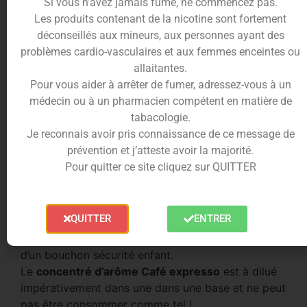
Si vous n’avez jamais fumé, ne commencez pas.
pour tout les amateurs de cette boisson.
Les produits contenant de la nicotine sont fortement
Pas de mélanges avec d’autres
saveurs
déconseillés aux mineurs, aux personnes ayant des
gourmandes, ici le
café
est puissant, intense, tel un
problèmes cardio-vasculaires et aux femmes enceintes ou
vrai expresso.
allaitantes.
VDLV
est respectueux d’un cahier des charges
Pour vous aider à arrêter de fumer, adressez-vous à un
strictes concernant l’origine de la composition de
médecin ou à un pharmacien compétent en matière de
ses produits.
tabacologie.
Ces arômes sont de qualité alimentaire sous forme
Je reconnais avoir pris connaissance de ce message de
liquide, naturels (préparations ou substances
prévention et j’atteste avoir la majorité.
naturelles), ou de synthèse soluble dans du
Pour quitter ce site cliquez sur QUITTER
propylène glycol.
Les
concentrés d’arôme
de la gamme
Cirkus
sont
QUITTER
ENTRER
conditionnés dans des flacon PET de
10ml
munis
d’une bague d’inviolabilité, d’un compte-goutte, et
d’un bouchon sécurité enfant.
Le
concentré d’arôme Café expresso
est à dilué
impérativement dans une dans une base et ne peut
pas être consommer comme tel !