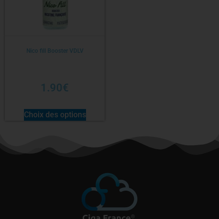
Nico fill Booster VDLV
1.90
€
Choix des options