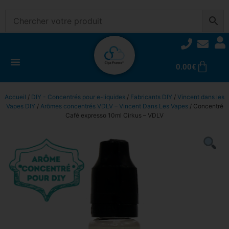
0.00
€
Accueil
/
DIY - Concentrés pour e-liquides
/
Fabricants DIY
/
Vincent dans les
Vapes DIY
/
Arômes concentrés VDLV – Vincent Dans Les Vapes
/ Concentré
Café expresso 10ml Cirkus – VDLV