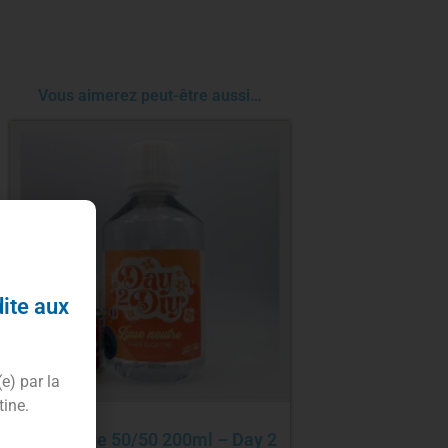
Vous aimerez peut-être aussi…
dite aux
(e) par la
tine.
Pack base 50/50 200ml – Day 2