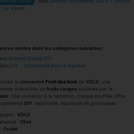
dans
Arômes concentrés VDLV – Vincent
eilleures ventes
 Les Vapes
leures ventes dans les catégories suivantes :
ans
Arômes Fruités DIY
dans
DIY - Concentrés pour e-liquides
uvrez le
concentré
Fruit des bois
de
VDLV
, une
onie irrésistible de
fruits rouges
sublimés par la
ade
. Une invitation à la tentation, chaque bouffée offre
expérience
DIY
captivante, équilibrée et gourmande.
iquant :
VDLV
enance :
10ml
 :
Fruité