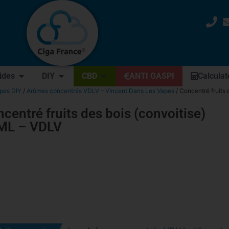
uides
DIY
CBD
ANTI GASPI
Calculat
apes DIY
/
Arômes concentrés VDLV – Vincent Dans Les Vapes
/ Concentré fruits
centré fruits des bois (convoitise)
ML – VDLV