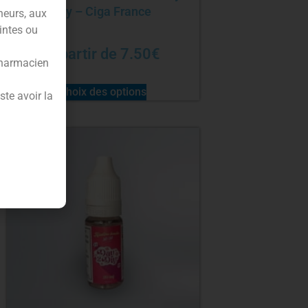
Diy – Ciga France
neurs, aux
intes ou
À partir de
7.50
€
pharmacien
Choix des options
te avoir la