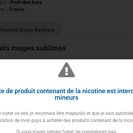
urs :
Fruit des bois
ne :
France
Trusted Shops Reviews
ruits rouges sublimés
e de produit contenant de la nicotine est inter
mineurs
vister ce site, je reconnais être majeur(e) et que je suis autorisé
slation de mon pays à acheter des produits contenant de la nico
t convoitis) 10ml
du fabricant
Vincent Dans Les
neur les
fruits rouges
, sublimés par des notes
Si vous n’avez jamais fumé, ne commencez pas.