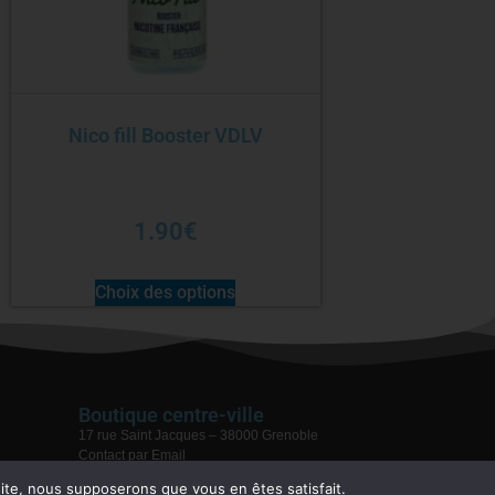
Nico fill Booster VDLV
1.90
€
Choix des options
Boutique centre-ville
17 rue Saint Jacques – 38000 Grenoble
Contact par Email
04 76 59 28 08
 site, nous supposerons que vous en êtes satisfait.