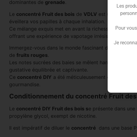
dominantes de
grenade
.
Les produ
personn
Le
concentré Fruit des bois
de
VDLV
est une invitatio
éveillera vos papilles à chaque inhalation.
Pour vous
Ce mélange exquis met en avant la richesse des
fruits
offrant une expérience de vapotage irrésistible et envo
Je reconna
Immergez-vous dans le monde fascinant du
Fruit des 
de
fruits rouges
.
Les notes sucrées des baies se mêlent harmonieusement
gustative équilibrée et captivante.
Ce
concentré DIY
a été méticuleusement conçu pour of
gourmandise.
Conditionnement du concentré Fruit des
Le
concentré DIY Fruit des bois s
e présente dans une 
propylène glycol, exempt de nicotine.
Il est impératif de diluer le
concentré
dans une base P