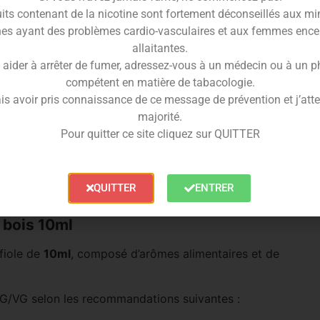
its contenant de la nicotine sont fortement déconseillés aux mi
es ayant des problèmes cardio-vasculaires et aux femmes ence
n à la tentation, une symphonie de saveurs fruitées qui
allaitantes.
 aider à arrêter de fumer, adressez-vous à un médecin ou à un 
 rouges
, avec une dominante remarquable de
grenade
,
compétent en matière de tabacologie.
ûtante.
is avoir pris connaissance de ce message de prévention et j’attes
bois
10ml
, où chaque bouffée est une danse enivrante
majorité.
Pour quitter ce site cliquez sur QUITTER
 à l’intensité de la
grenade
, créant une symphonie
frir une expérience de vape pleine de convoitise et de
QUITTER
ENTRER
 bois 10ml
fiole de
10ml
, composé d’arômes alimentaires et de
G/VG selon les recommandations suivantes :