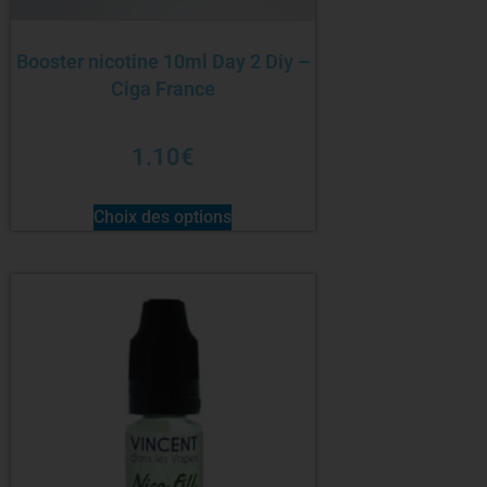
Booster nicotine 10ml Day 2 Diy –
Ciga France
1.10
€
Choix des options