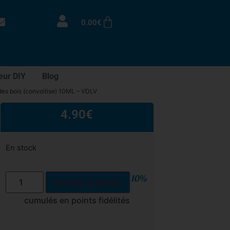
0.00
€
eur DIY
Blog
 des bois (convoitise) 10ML – VDLV
4.90
€
En stock
10%
Ajouter au panier
cumulés en points fidélités