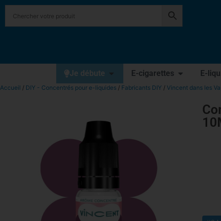
Je débute
E-cigarettes
E-liq
Accueil
/
DIY - Concentrés pour e-liquides
/
Fabricants DIY
/
Vincent dans les V
Con
10