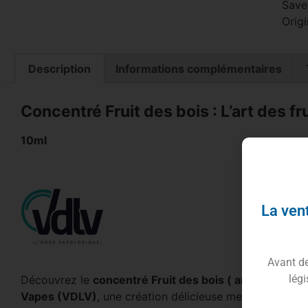
Save
Origi
Description
Informations complémentaires
Concentré Fruit des bois : L’art des f
10ml
La vent
Avant de 
légi
Découvrez le
concentré Fruit des bois ( anciennemen
Vapes (VDLV)
, une création délicieuse mettant à l’hon