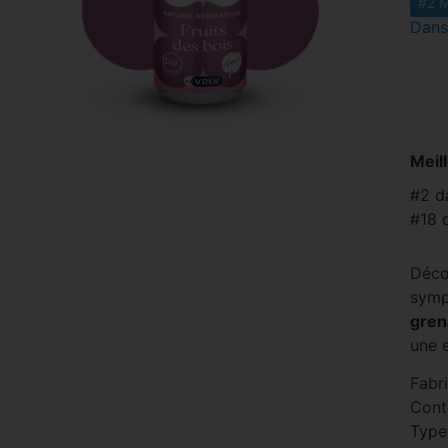
#2 M
Dans
Meil
#2 d
#18 
Déco
symph
gren
une 
Fabr
Cont
Type