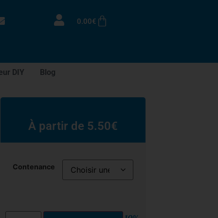
0.00
€
eur DIY
Blog
À partir de
5.50
€
Contenance