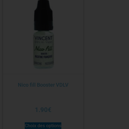
Nico fill Booster VDLV
1.90
€
Choix des options