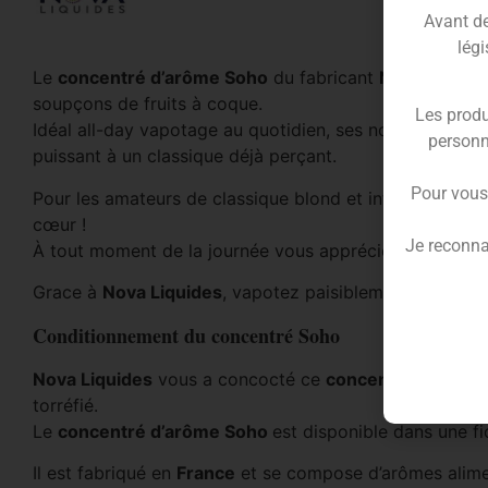
Avant de 
légi
Le
concentré d’arôme Soho
du fabricant
Nova Liquid
soupçons de fruits à coque.
Les produ
Idéal all-day vapotage au quotidien, ses notes de noise
personn
puissant à un classique déjà perçant.
Pour vous
Pour les amateurs de classique blond et intense au hit
cœur !
Je reconna
À tout moment de la journée vous apprécierez cette s
Grace à
Nova Liquides
, vapotez paisiblement, avec d
Conditionnement du concentré Soho
Nova Liquides
vous a concocté ce
concentré d’arôme 
torréfié.
Le
concentré d’arôme Soho
est disponible dans une f
Il est fabriqué en
France
et se compose d’arômes alimen