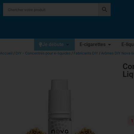
Je débute
E-cigarettes
E-liq
Accueil
/
DIY - Concentrés pour e-liquides
/
Fabricants DIY
/
Arômes DIY Nova li
Con
Liq
1