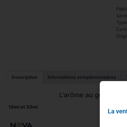
Fabr
Save
Type
Cont
Origi
Description
Informations complémentaires
L’arôme au goût du cl
10ml et 30ml
La vent