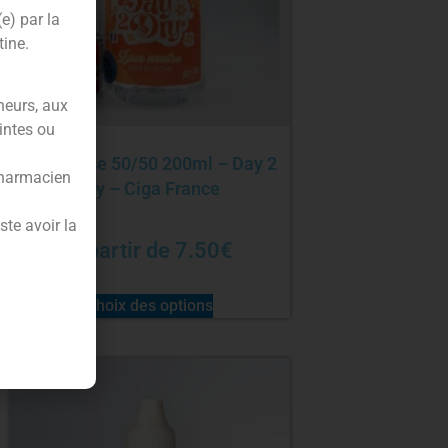
(e) par la
tine.
neurs, aux
intes ou
Pack base 50/50 200ml – Day 2
pharmacien
Diy – Ciga France
te avoir la
À partir de
7.50
€
Choix des options