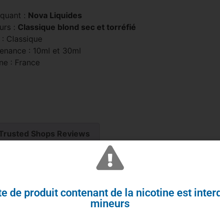
iquant :
Nova Liquides
urs :
Classique blond sec et torréfié
 : Classique
enance : 10ml et 30ml
ne : France
Trusted Shops Reviews
assique blond torréfié
e de produit contenant de la nicotine est inter
mineurs