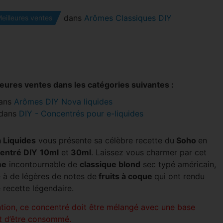
dans
Arômes Classiques DIY
eilleures ventes
leures ventes dans les catégories suivantes :
ans
Arômes DIY Nova liquides
dans
DIY - Concentrés pour e-liquides
 Liquides
vous présente sa célèbre recette du
Soho
en
entré DIY
10ml
et
30ml
. Laissez vous charmer par cet
me
incontournable de
classique blond
sec typé américain,
e à de légères de notes de
fruits à coque
qui ont rendu
 recette légendaire.
ntion, ce concentré doit être mélangé avec une base
t d’être consommé.