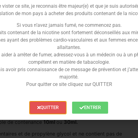
vister ce site, je reconnais être majeur(e) et que je suis autorisé
slation de mon pays à acheter des produits contenant de la nico
es
est un classique blond puissant et sec avec des
Si vous n’avez jamais fumé, ne commencez pas.
its contenant de la nicotine sont fortement déconseillés aux mi
ttes grillées apportent à ce tabac un côté torréfié et
es ayant des problèmes cardio-vasculaires et aux femmes ence
allaitantes.
 aider à arrêter de fumer, adressez-vous à un médecin ou à un 
 féroce,
l’arôme DIY Soho
deviendra votre coup de
compétent en matière de tabacologie.
is avoir pris connaissance de ce message de prévention et j’attes
aveur pendant votre sevrage tabagique.
majorité.
es
arômes
contrôlés, et de qualité française.
Pour quitter ce site cliquez sur QUITTER
Do It Yourself de type blond,
aux arômes sec et
QUITTER
ENTRER
iole de contenance
10ml
ou
30ml.
taires et de propylène glycol et ne contient pas de