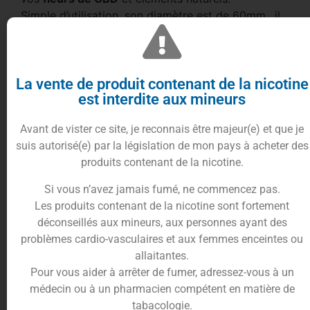
Simple d’utilisation, son diamètre est de 60mm., il
sera idéal à la maison.
Le
Grinder Weed Leaf
est conçu en Zinc.
De couleur doré et chromé, son design est original
avec ses feuilles de cannabis en relief sur tout le
La vente de produit contenant de la nicotine
est interdite aux mineurs
grinder.
Le
Grinder Weed Leaf
est un outil indispensable
Avant de vister ce site, je reconnais être majeur(e) et que je
pour les consommateurs de
fleurs de CBD
.
suis autorisé(e) par la législation de mon pays à acheter des
produits contenant de la nicotine.
Si vous n’avez jamais fumé, ne commencez pas.
Les produits contenant de la nicotine sont fortement
déconseillés aux mineurs, aux personnes ayant des
problèmes cardio-vasculaires et aux femmes enceintes ou
allaitantes.
Pour vous aider à arrêter de fumer, adressez-vous à un
médecin ou à un pharmacien compétent en matière de
Le
Grinder Weed Leaf
pour moudre vos
fleurs de
tabacologie.