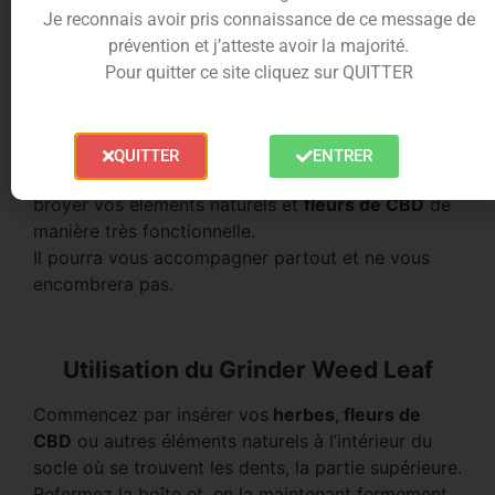
CBD
est également doté d’une grille à pollen. Ce
Je reconnais avoir pris connaissance de ce message de
tamis fin octroie le passage des particules fines et
prévention et j’atteste avoir la majorité.
du pollen dégagés par votre plante émiettée.
Pour quitter ce site cliquez sur QUITTER
Il vous permet donc de récupérer le pollen de vos
fleurs et vous facilite ainsi la répartition de ses
diverses composantes.
QUITTER
ENTRER
Très simple d’utilisation, il vous permettra donc de
broyer vos éléments naturels et
fleurs de CBD
de
manière très fonctionnelle.
Il pourra vous accompagner partout et ne vous
encombrera pas.
Utilisation du Grinder Weed Leaf
Commencez par insérer vos
herbes
,
fleurs de
CBD
ou autres éléments naturels à l’intérieur du
socle où se trouvent les dents, la partie supérieure.
Refermez la boîte et, en la maintenant fermement