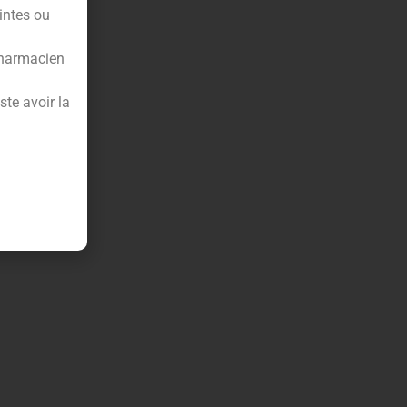
intes ou
pharmacien
te avoir la