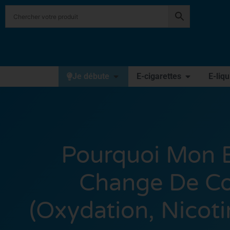
Je débute
E-cigarettes
E-liq
Pourquoi Mon E
Change De Co
(oxydation, Nicot