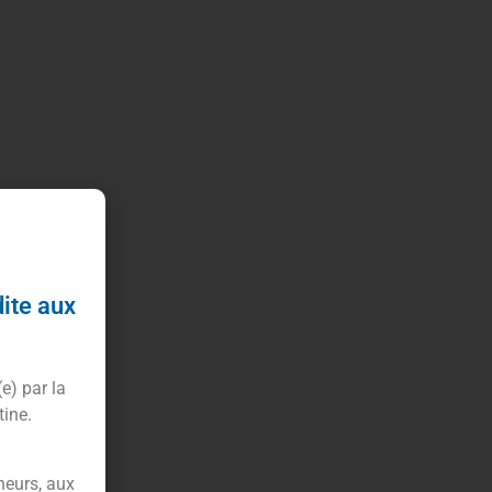
dite aux
(e) par la
tine.
neurs, aux