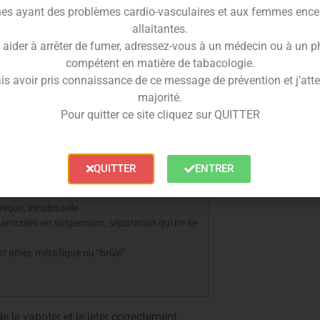
tout dans le réservoir
es ayant des problèmes cardio-vasculaires et aux femmes ence
allaitantes.
 aider à arrêter de fumer, adressez-vous à un médecin ou à un 
vient brun rapidement, la cause est
compétent en matière de tabacologie.
ré, dépôts, chauffe répétée. Le phénomène
is avoir pris connaissance de ce message de prévention et j’attes
s.
majorité.
” ou s’il faut
Pour quitter ce site cliquez sur QUITTER
QUITTER
ENTRER
ique, inhabituelle
particules en suspension, séparation qui ne se
 amer, métallique ou “brûlé”
e le vapoter et le jeter correctement.