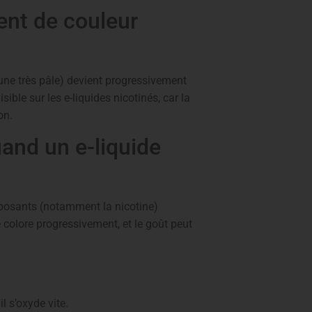
nt de couleur
jaune très pâle) devient progressivement
sible sur les e-liquides nicotinés, car la
on.
uand un e-liquide
mposants (notamment la nicotine)
se colore progressivement, et le goût peut
l s’oxyde vite.