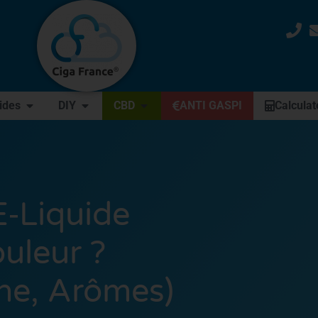
uides
DIY
CBD
ANTI GASPI
Calculat
‑liquide
uleur ?
ine, Arômes)