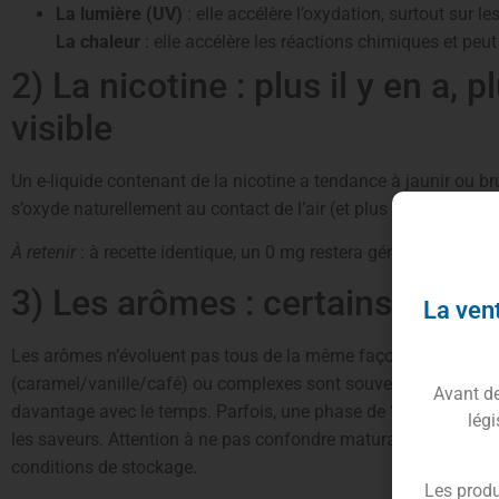
La lumière (UV)
: elle accélère l’oxydation, surtout sur le
La chaleur
: elle accélère les réactions chimiques et peut
2) La nicotine : plus il y en a, p
visible
Un e-liquide contenant de la nicotine a tendance à jaunir ou bru
s’oxyde naturellement au contact de l’air (et plus vite avec la lu
À retenir
: à recette identique, un 0 mg restera généralement p
3) Les arômes : certains fonce
La vent
Les arômes n’évoluent pas tous de la même façon. Les recett
(caramel/vanille/café) ou complexes sont souvent plus foncées
Avant de 
davantage avec le temps. Parfois, une phase de “maturation” 
légi
les saveurs. Attention à ne pas confondre maturation voulue 
conditions de stockage.
Les produ