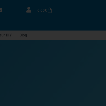
0.00
€
eur DIY
Blog