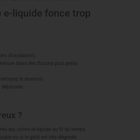
e e-liquide fonce trop
ns d’oxydation).
mesure dans des flacons plus petits
nettoyez le réservoir.
t dépassée.
reux ?
e) qui colore le liquide au fil du temps.
rouble ou si le goût est très dégradé,