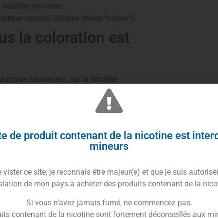
s liquides nicotinés.
 altérer certains arômes (notes “cuites”).
lus la coloration est
nir plus facilement, car la nicotine
mière et la chaleur).
lus clair qu’un 10 mg ou 20 mg.
nt naturellement
e de produit contenant de la nicotine est inter
mineurs
es tabac, gourmandes
 dès l’origine et peuvent se colorer
vister ce site, je reconnais être majeur(e) et que je suis autorisé
(steep) est même recherchée pour arrondir
slation de mon pays à acheter des produits contenant de la nico
et oxydation accélérée par de mauvaises
Si vous n’avez jamais fumé, ne commencez pas.
its contenant de la nicotine sont fortement déconseillés aux mi