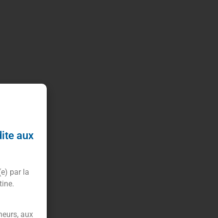
dite aux
(e) par la
tine.
neurs, aux