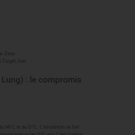
e, Zeus
 Target, Gen
 Lung) : le compromis
u MTL et du DTL. L’inhalation se fait
importante qu’en DTL pur. C’est l’option