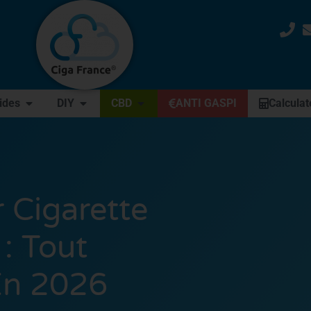
uides
DIY
CBD
ANTI GASPI
Calculat
 Cigarette
 : Tout
En 2026