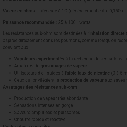
Valeur en ohms
: Inférieure à 1Ω (généralement entre 0,15Ω et
Puissance recommandée
: 25 à 100+ watts
Les résistances sub-ohm sont destinées à l’
inhalation directe
(
aspirée directement dans les poumons, comme lorsqu’on respi
convient aux :
Vapoteurs expérimentés
à la recherche de sensations i
Amateurs de
gros nuages de vapeur
Utilisateurs d’e-liquides à
faible taux de nicotine
(0 à 6 
Ceux qui privilégient la
production de vapeur
aux saveurs
Avantages des résistances sub-ohm
:
Production de vapeur très abondante
Sensations intenses en gorge
Saveurs amplifiées et puissantes
Chauffe rapide et réactive
Contraintes à connaître
: