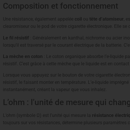
Composition et fonctionnement
Une résistance, également appelée
coil
ou
tête d’atomiseur
, e
clearomiseur ou le pod de votre cigarette électronique. Elle s
Le fil résistif
: Généralement en kanthal, nichrome ou acier ino
lorsqu’il est traversé par le courant électrique de la batterie. C’e
La mèche en coton
: Le coton organique absorbe l’e-liquide par
résistif. C’est grâce à cette mèche que le liquide est en conta
Lorsque vous appuyez sur le bouton de votre cigarette électroniq
résistif, le faisant monter en température. L’e-liquide imprégné
instantanément, créant la vapeur que vous inhalez.
L’ohm : l’unité de mesure qui chan
L’ohm (symbole Ω) est l’unité qui mesure la
résistance électri
toujours sur vos résistances, détermine plusieurs paramètres c