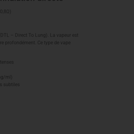
 0,8Ω)
DTL – Direct To Lung). La vapeur est
re profondément. Ce type de vape
ntenses
mg/ml)
 subtiles