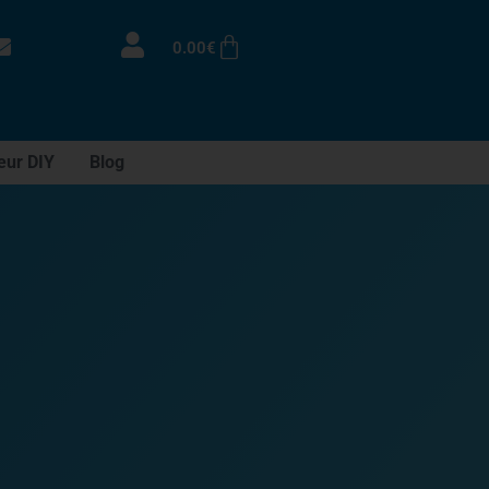
0.00
€
eur DIY
Blog