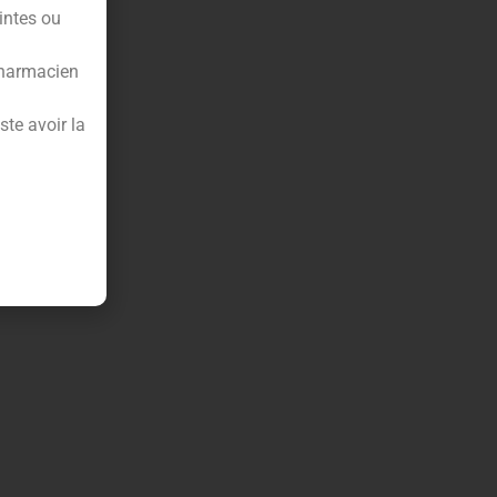
intes ou
pharmacien
te avoir la