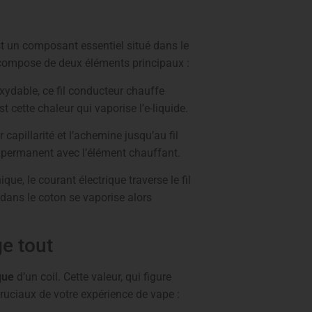
st un composant essentiel situé dans le
e compose de deux éléments principaux :
xydable, ce fil conducteur chauffe
st cette chaleur qui vaporise l’e-liquide.
 capillarité et l’achemine jusqu’au fil
ct permanent avec l’élément chauffant.
ue, le courant électrique traverse le fil
 dans le coton se vaporise alors
ge tout
que
d’un coil. Cette valeur, qui figure
ruciaux de votre expérience de vape :