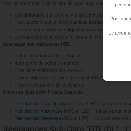
vers les poumons. C’est le type de vape idéal pour :
personn
Les débutants
qui cherchent à arrêter de fumer
Pour vous
Les vapoteurs qui utilisent des
taux de nicotine élevés
(
Ceux qui apprécient les
e-liquides aux saveurs subtiles
Je reconna
Les vapoteurs discrets qui ne souhaitent pas produire d
Avantages des résistances MTL
:
Faible consommation d’e-liquide
Autonomie de batterie optimale
Excellente restitution des saveurs
Compatible avec les e-liquides 50/50 PG/VG
Tirage serré proche de la cigarette
Exemples chez CIGA France Grenoble
:
Résistances Z-Coil Innokin
(1,2Ω à 1,6Ω) – parfaites pou
Résistances Vaporesso
(0,8Ω à 1,2Ω) – idéales pour l
Résistances Geekvape
(0,8Ω à 1,2Ω) – compatibles ave
Résistances Sub-Ohm (DTL/DL) : l’i