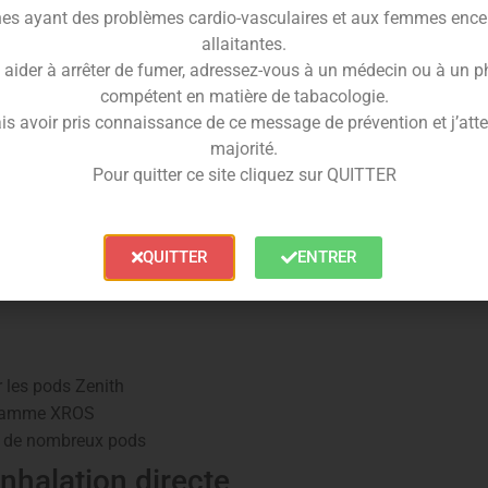
es ayant des problèmes cardio-vasculaires et aux femmes ence
allaitantes.
 aider à arrêter de fumer, adressez-vous à un médecin ou à un 
supérieurs à 6 mg/ml)
compétent en matière de tabacologie.
is avoir pris connaissance de ce message de prévention et j’attes
e gros nuages
majorité.
Pour quitter ce site cliquez sur QUITTER
QUITTER
ENTRER
r les pods Zenith
a gamme XROS
c de nombreux pods
nhalation directe