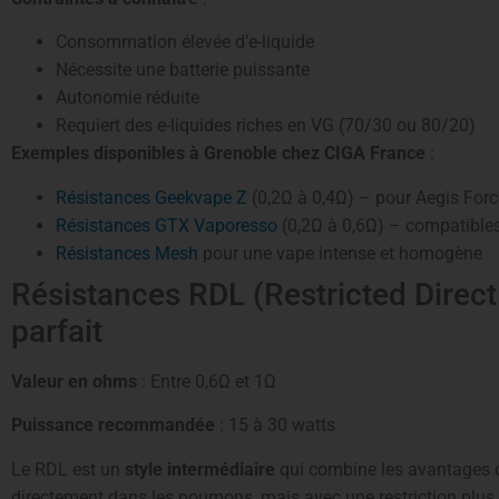
Consommation élevée d’e-liquide
Nécessite une batterie puissante
Autonomie réduite
Requiert des e-liquides riches en VG (70/30 ou 80/20)
Exemples disponibles à Grenoble chez CIGA France
:
Résistances Geekvape Z
(0,2Ω à 0,4Ω) – pour Aegis Forc
Résistances GTX Vaporesso
(0,2Ω à 0,6Ω) – compatibles
Résistances Mesh
pour une vape intense et homogène
Résistances RDL (Restricted Direct
parfait
Valeur en ohms
: Entre 0,6Ω et 1Ω
Puissance recommandée
: 15 à 30 watts
Le RDL est un
style intermédiaire
qui combine les avantages d
directement dans les poumons, mais avec une restriction plus 