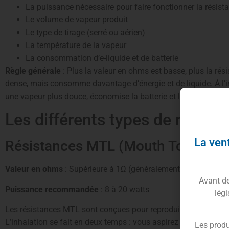
La puissance nécessaire pour faire fonctionner la résist
Le volume de vapeur produit
Le type de tirage (serré ou aérien)
La température de la vapeur
La consommation d’e-liquide et de batterie
Règle générale
: Plus la valeur en ohms est basse, plus la rés
dense, mais consomme davantage d’énergie et de liquide. À l’i
une vapeur plus douce, économise la batterie et le liquide.
Les différents types de résist
La vent
Résistances MTL (Mouth To Lung) : 
Valeur en ohms
: Supérieure à 1Ω (généralement entre 0,8Ω et
Avant de 
Puissance recommandée
: 8 à 20 watts
légi
Les résistances MTL sont conçues pour reproduire la sensati
L’inhalation se fait en deux temps : vous aspirez d’abord la va
Les produ