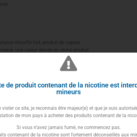
ance
istance chauffe fort, produit de vapeur
nverse, une valeur élevée en ohms produit
ances
e de produit contenant de la nicotine est inter
l’inhalation indirecte
mineurs
 2,5Ω)
vister ce site, je reconnais être majeur(e) et que je suis autorisé
slation de mon pays à acheter des produits contenant de la nico
on d’une
cigarette traditionnelle
.
Si vous n’avez jamais fumé, ne commencez pas.
peur dans la bouche, puis vous l’inhalez
its contenant de la nicotine sont fortement déconseillés aux mi