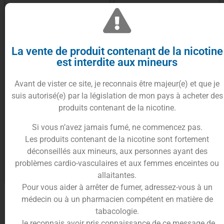
La vente de produit contenant de la nicotine
est interdite aux mineurs
Pack de 5 résistances EX
Avant de vister ce site, je reconnais être majeur(e) et que je
Exceed Joyetech
suis autorisé(e) par la législation de mon pays à acheter des
produits contenant de la nicotine.
Pack de 5 résistances pour
9.90
€
cubis / cubis pro / Aio
Si vous n’avez jamais fumé, ne commencez pas.
Les produits contenant de la nicotine sont fortement
Choix des options
11.00
€
déconseillés aux mineurs, aux personnes ayant des
problèmes cardio-vasculaires et aux femmes enceintes ou
Choix des options
allaitantes.
Pour vous aider à arrêter de fumer, adressez-vous à un
médecin ou à un pharmacien compétent en matière de
tabacologie.
Je reconnais avoir pris connaissance de ce message de