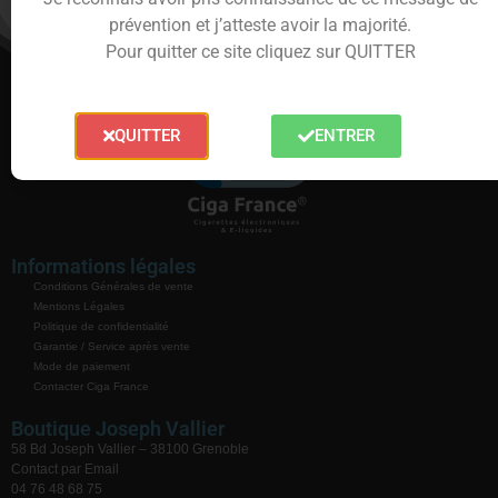
prévention et j’atteste avoir la majorité.
Pour quitter ce site cliquez sur QUITTER
QUITTER
ENTRER
Informations légales
Conditions Générales de vente
Mentions Légales
Politique de confidentialité
Garantie / Service après vente
Mode de paiement
Contacter Ciga France
Boutique Joseph Vallier
58 Bd Joseph Vallier – 38100 Grenoble
Contact par Email
04 76 48 68 75