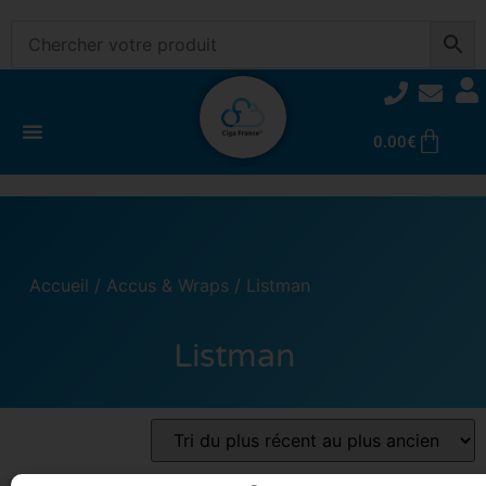
0.00
€
Accueil
/
Accus & Wraps
/ Listman
Listman