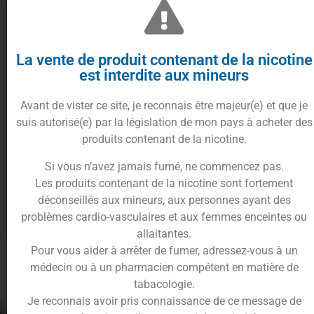
La vente de produit contenant de la nicotine
est interdite aux mineurs
Avant de vister ce site, je reconnais être majeur(e) et que je
suis autorisé(e) par la législation de mon pays à acheter des
produits contenant de la nicotine.
Accu LISTMAN 18350 –
Accu LISTMAN 18650 –
1100MAH – 15A
3500MAH – 30A
Si vous n’avez jamais fumé, ne commencez pas.
6.90
€
12.90
€
Les produits contenant de la nicotine sont fortement
déconseillés aux mineurs, aux personnes ayant des
problèmes cardio-vasculaires et aux femmes enceintes ou
Lire la suite
Lire la suite
allaitantes.
Pour vous aider à arrêter de fumer, adressez-vous à un
médecin ou à un pharmacien compétent en matière de
tabacologie.
Je reconnais avoir pris connaissance de ce message de