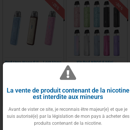
-30%
-25%
Pod Ursa Nano S II – Lost Vape
Kit Pod XROS 5 Mini –
Vaporesso
15.90
€
11.90
€
À partir de
13.90
€
La vente de produit contenant de la nicotine
est interdite aux mineurs
Choix des options
Choix des options
Avant de vister ce site, je reconnais être majeur(e) et que je
suis autorisé(e) par la législation de mon pays à acheter des
-61%
produits contenant de la nicotine.