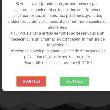
Si vous n’avez jamais fumé, ne commencez pas.
Les produits contenant de la nicotine sont fortement
déconseillés aux mineurs, aux personnes ayant des
problèmes cardio-vasculaires et aux femmes enceintes ou
allaitantes.
Pour vous aider à arrêter de fumer, adressez-vous à un
médecin ou à un pharmacien compétent en matière de
Cartouche Vibe SE x2 –
tabacologie.
Vaporesso
Je reconnais avoir pris connaissance de ce message de
prévention et j’atteste avoir la majorité.
À partir de
3.90
€
Pour quitter ce site cliquez sur QUITTER
Choix des options
QUITTER
ENTRER