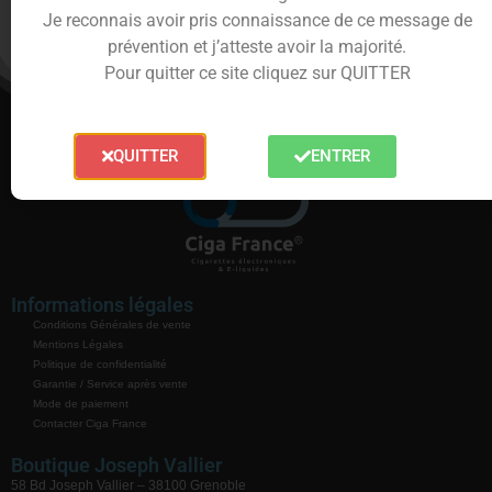
Je reconnais avoir pris connaissance de ce message de
prévention et j’atteste avoir la majorité.
Pour quitter ce site cliquez sur QUITTER
QUITTER
ENTRER
Informations légales
Conditions Générales de vente
Mentions Légales
Politique de confidentialité
Garantie / Service après vente
Mode de paiement
Contacter Ciga France
Boutique Joseph Vallier
58 Bd Joseph Vallier – 38100 Grenoble