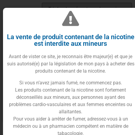
La vente de produit contenant de la nicotine
est interdite aux mineurs
Avant de vister ce site, je reconnais être majeur(e) et que je
suis autorisé(e) par la législation de mon pays à acheter des
produits contenant de la nicotine.
Si vous n’avez jamais fumé, ne commencez pas.
Concentré Rêve Bleu 30ml –
Les produits contenant de la nicotine sont fortement
Petit Nuage
déconseillés aux mineurs, aux personnes ayant des
12.90
€
problèmes cardio-vasculaires et aux femmes enceintes ou
allaitantes.
Ajouter au panier
Pour vous aider à arrêter de fumer, adressez-vous à un
médecin ou à un pharmacien compétent en matière de
tabacologie.