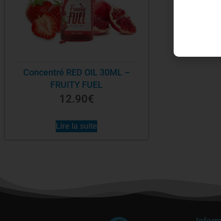
Concentré RED OIL 30ML –
FRUITY FUEL
12.90
€
Lire la suite
Inform