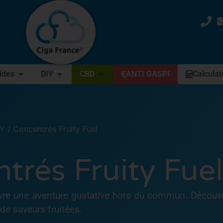
uides
DIY
CBD
ANTI GASPI
Calculat
IY
/ Concentrés Fruity Fuel
trés Fruity Fuel
vivre une aventure gustative hors du commun. Découv
de saveurs fruitées.