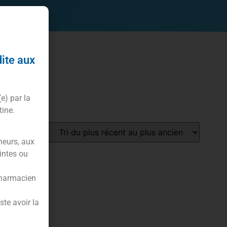
dite aux
(e) par la
tine.
neurs, aux
intes ou
pharmacien
te avoir la