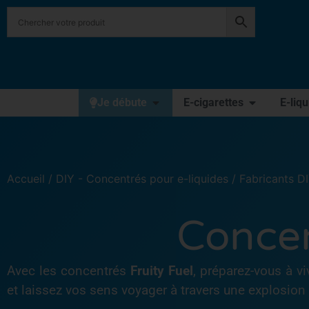
Je débute
E-cigarettes
E-liq
Accueil
/
DIY - Concentrés pour e-liquides
/
Fabricants D
Concen
Avec les concentrés
Fruity Fuel
, préparez-vous à 
et laissez vos sens voyager à travers une explosion 