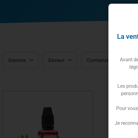
La vent
Avant de 
Gamme
Saveur
Contenance
légi
Les produ
personn
Pour vous
Je reconna