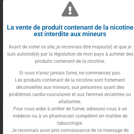
La vente de produit contenant de la nicotine
est interdite aux mineurs
Avant de vister ce site, je reconnais être majeur(e) et que je
suis autorisé(e) par la législation de mon pays à acheter des
produits contenant de la nicotine.
Concentré Fruit du dragon
Concentré Cactus Citron
Fraise Mûre 10ml & 30ml –
Corossol 10ml & 30ml –
Si vous n’avez jamais fumé, ne commencez pas.
Mexican Cartel
Mexican Cartel
Les produits contenant de la nicotine sont fortement
À partir de
5.90
€
À partir de
5.90
€
déconseillés aux mineurs, aux personnes ayant des
problèmes cardio-vasculaires et aux femmes enceintes ou
allaitantes.
Choix des options
Choix des options
Pour vous aider à arrêter de fumer, adressez-vous à un
médecin ou à un pharmacien compétent en matière de
tabacologie.
Je reconnais avoir pris connaissance de ce message de