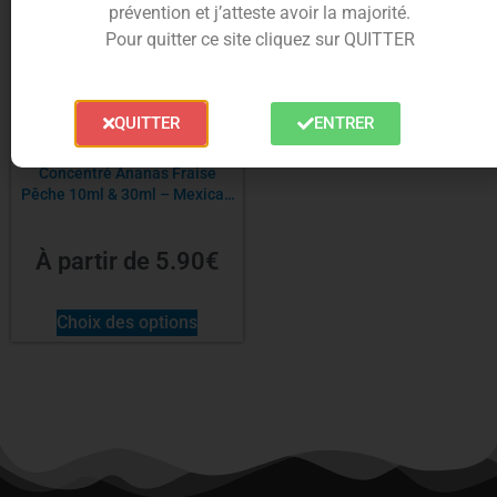
prévention et j’atteste avoir la majorité.
Pour quitter ce site cliquez sur QUITTER
QUITTER
ENTRER
Concentré Ananas Fraise
Pêche 10ml & 30ml – Mexican
Cartel
À partir de
5.90
€
Choix des options