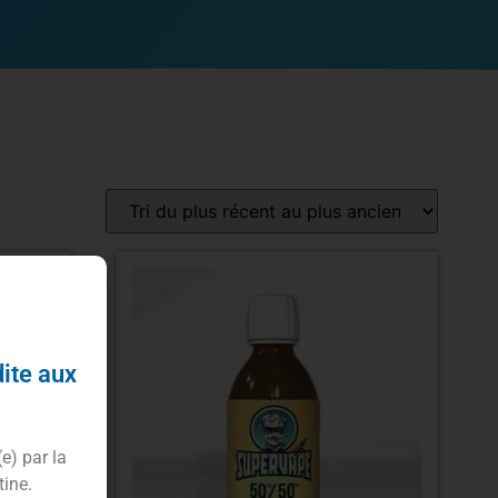
dite aux
(e) par la
tine.