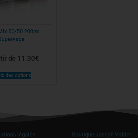
Mix 50/50 200ml
Supervape
tir de
11.30
€
ix des options
ations légales
Boutique Joseph Vallier