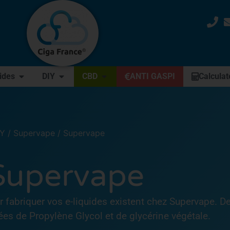
uides
DIY
CBD
ANTI GASPI
Calculat
IY
/
Supervape
/ Supervape
Supervape
fabriquer vos e-liquides existent chez Supervape. De
ées de Propylène Glycol et de glycérine végétale.