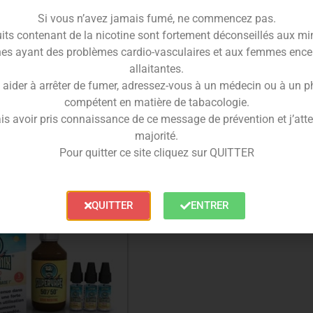
Si vous n’avez jamais fumé, ne commencez pas.
its contenant de la nicotine sont fortement déconseillés aux mi
es ayant des problèmes cardio-vasculaires et aux femmes ence
Supervape 100vg 250
Base DIY Supervape 20/8
allaitantes.
ml
ml
 aider à arrêter de fumer, adressez-vous à un médecin ou à un 
8.10
€
8.10
€
compétent en matière de tabacologie.
is avoir pris connaissance de ce message de prévention et j’attes
Lire la suite
Ajouter au panier
majorité.
Pour quitter ce site cliquez sur QUITTER
QUITTER
ENTRER