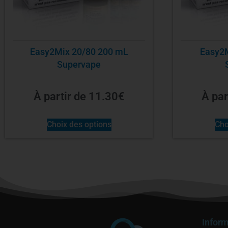
Easy2Mix 20/80 200 mL
Easy2
Supervape
À partir de
11.30
€
À par
Choix des options
Cho
Inform