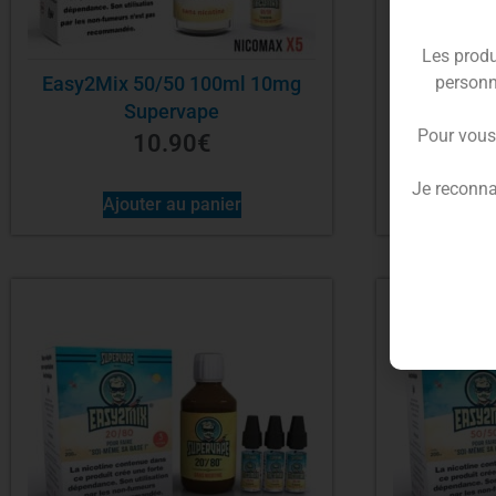
Les produ
personn
Easy2Mix 50/50 100ml 10mg
Base DIY 
Supervape
Pour vous
10.90
€
Je reconna
Ajouter au panier