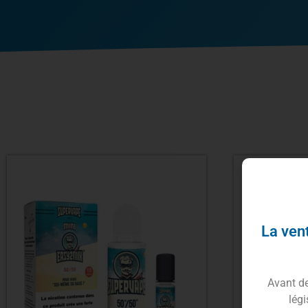
La vent
Avant de 
légi