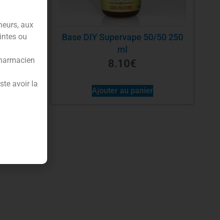
neurs, aux
intes ou
0 250
Base DIY Supervape 50/50 250
ml
pharmacien
8.10
€
te avoir la
Ajouter au panier