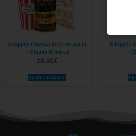
E-liquide Cinema Reserve Act III
E-liquide Cinema reserve Act 2
– Clouds of Icarus
– C
28.90
€
Ajouter au panier
Ajo
Inform