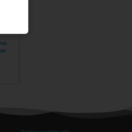
rve
rus
Boutique centre-ville