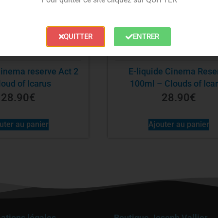
QUITTER
ENTRER
E-liquide Cinema Rese
loud of Icarus
100ml – Clouds of Ica
28.90
€
28.90
€
uter au panier
Ajouter au panier
ations légales
Boutique Joseph Vallier