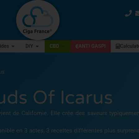
uides
DIY
CBD
ANTI GASPI
Calculat
us
uds Of Icarus
ient de Californie. Elle crée des saveurs typiquemen
onible en 3 actes, 3 recettes différentes plus surpren