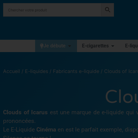
Je débute
E-cigarettes
E-liq
Accueil
/
E-liquides
/
Fabricants e-liquide
/ Clouds of Icar
Clo
Clouds of Icarus
est une marque de e-liquide qui v
prononcées.
Le E-Liquide
Cinéma
en est le parfait exemple, disp