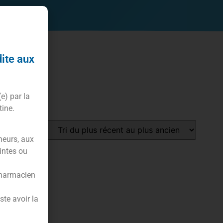
dite aux
(e) par la
tine.
neurs, aux
intes ou
pharmacien
te avoir la