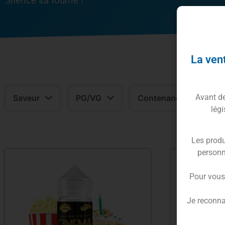
Silence sa tourne !
La vent
Avant de 
Saveur
PG/VG
Contenance
N
légi
Les produ
personn
Pour vous
Je reconna