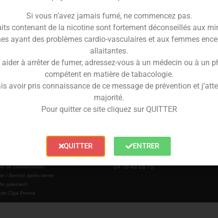
Si vous n’avez jamais fumé, ne commencez pas.
its contenant de la nicotine sont fortement déconseillés aux mi
es ayant des problèmes cardio-vasculaires et aux femmes ence
allaitantes.
 aider à arrêter de fumer, adressez-vous à un médecin ou à un 
compétent en matière de tabacologie.
is avoir pris connaissance de ce message de prévention et j’attes
majorité.
Pour quitter ce site cliquez sur QUITTER
ations légales
Boutique Joseph Vallier
QUITTER
ENTRER
58 Bd Joseph Vallier – 38100 Grenoble
ions Générales de vente
Contact par Email
ns Légales
04 76 48 68 75
ue de confidentialité
ie / Service après vente
de paiement
ter Ciga France