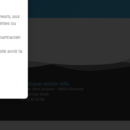
neurs, aux
intes ou
pharmacien
te avoir la
Boutique centre-ville
17 rue Saint Jacques – 38000 Grenoble
Contact par Email
04 76 59 28 08