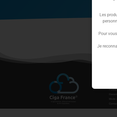
Les produ
personn
Pour vous
Je reconna
Inform
Condit
Mentio
Politiq
Garant
Mode 
Contac