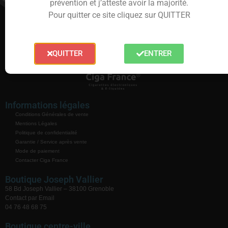
prévention et j’atteste avoir la majorité.
Pour quitter ce site cliquez sur QUITTER
QUITTER
ENTRER
Informations légales
Conditions Générales de vente
Mentions Légales
Politique de confidentialité
Garantie / Service après vente
Mode de paiement
Contacter Ciga France
Boutique Joseph Vallier
58 Bd Joseph Vallier – 38100 Grenoble
Contact par Email
04 76 48 68 75
Boutique centre-ville