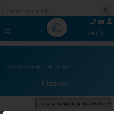
0.00
€
Accueil
/
Fabricant CBD
/ Kleaner
Kleaner