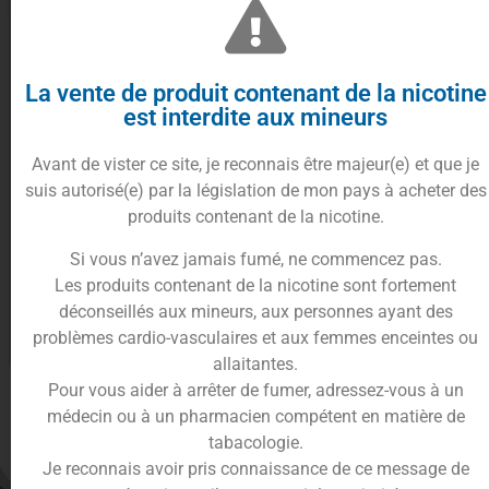
La vente de produit contenant de la nicotine
est interdite aux mineurs
Avant de vister ce site, je reconnais être majeur(e) et que je
suis autorisé(e) par la législation de mon pays à acheter des
produits contenant de la nicotine.
Spray buccal Anti-Toxines
30ml – Kleaner
Si vous n’avez jamais fumé, ne commencez pas.
15.90
€
Les produits contenant de la nicotine sont fortement
déconseillés aux mineurs, aux personnes ayant des
problèmes cardio-vasculaires et aux femmes enceintes ou
Ajouter au panier
allaitantes.
Pour vous aider à arrêter de fumer, adressez-vous à un
médecin ou à un pharmacien compétent en matière de
tabacologie.
Je reconnais avoir pris connaissance de ce message de