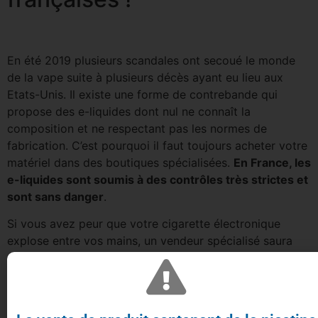
En été 2019 plusieurs scandales ont secoué le monde
de la vape suite à plusieurs décès ayant eu lieu aux
Etats-Unis. Il existe une forme de contrebande qui
propose des e-liquides dont nul ne connaît la
composition et ne respectant pas les normes de
fabrication. C’est pourquoi il faut toujours acheter votre
matériel dans des boutiques spécialisées.
En France, les
e-liquides sont soumis à des contrôles très strictes et
sont sans danger
.
Si vous avez peur que votre cigarette électronique
explose entre vos mains, un vendeur spécialisé saura
vous orienter vers des e-cigarettes adaptées à votre
consommation. Il vous expliquera comment choisir et
changer les résistances ou pourra vous orienter vers
des produits avec recharge, ne nécessitant aucune