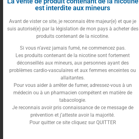
La vente de produit contenant de la nicotine
manipulation technique. Ciga France vous aidera à
est interdite aux mineurs
choisir votre cigarette électronique
.
Avant de vister ce site, je reconnais être majeur(e) et que je
Les pods : la cigarette
suis autorisé(e) par la législation de mon pays à acheter des
électronique pratique et
produits contenant de la nicotine.
simple à utiliser
Si vous n’avez jamais fumé, ne commencez pas.
Les produits contenant de la nicotine sont fortement
déconseillés aux mineurs, aux personnes ayant des
problèmes cardio-vasculaires et aux femmes enceintes ou
Ces dernières années, les pods ont eu de plus en plus
allaitantes.
de succès. Ce sont de petites cigarettes électroniques
Pour vous aider à arrêter de fumer, adressez-vous à un
faciles à utiliser et à transporter. De nombreux modèles
médecin ou à un pharmacien compétent en matière de
existent en fonction de vos préférences. Le choix ne
tabacologie.
manque pas et il y aura forcément quelque chose qui
Je reconnais avoir pris connaissance de ce message de
répondra à vos attentes.
prévention et j’atteste avoir la majorité.
Pour quitter ce site cliquez sur QUITTER
Par exemple , le
Pod Renova Zero de Vaporesso