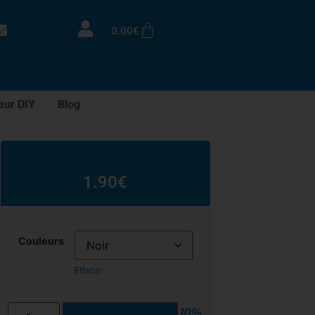
0.00
€
eur DIY
Blog
1.90
€
Couleurs
Effacer
10%