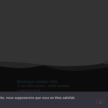
Boutique centre-ville
17 rue Saint Jacques – 38000 Grenoble
Contact par Email
04 76 59 28 08
 site, nous supposerons que vous en êtes satisfait.