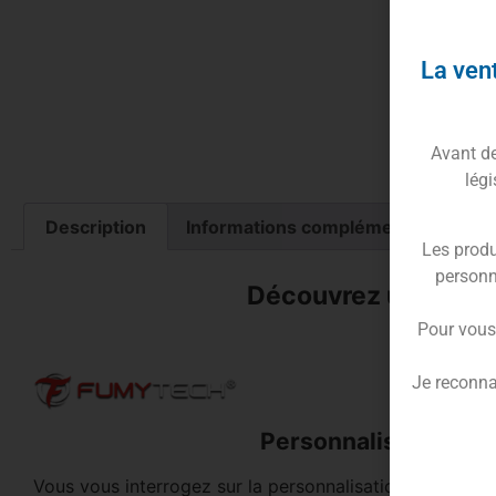
ohm
Marq
La vent
Diam
Maté
Coul
Comp
Avant de 
légi
Description
Informations complémentaires
Les produ
personn
Découvrez une Pers
Pour vous
Je reconna
Personnalisez Votre
Vous vous interrogez sur la personnalisation de la
ciga