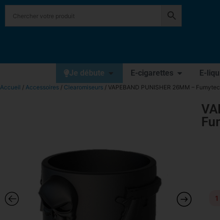
Je débute
E-cigarettes
E-liq
Accueil
/
Accessoires
/
Clearomiseurs
/ VAPEBAND PUNISHER 26MM – Fumytec
VA
Fu
1