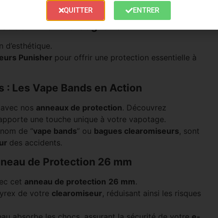
QUITTER
ENTRER
isation : Le Duo Gagnant
n d’esthétique.
seurs Punisher
pour offrir une protection essentielle à
s : Les Vape Bands en Action
s avec nos
anneaux de protection
. Découvrez
t apporte une touche unique à votre vapotage.
 nom de “
vape bands
” ou
bagues clearomiseurs
, sont
eur
des accidents.
Anneau de Protection 26 mm
ec cet
anneau de protection
26 mm
.
pyrex de votre
clearomiseur
, réduisant ainsi les risques
neau absorbe les chocs, assurant la sécurité de votre
e-