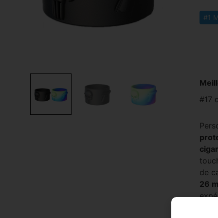
#1 M
Meil
#17 
Pers
prot
ciga
touc
de ca
26 
expé
en-c