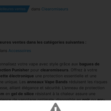
dans
Clearomiseurs
eilleures ventes
leures ventes dans les catégories suivantes :
dans
Accessoires
onnalisez votre vape avec style grâce aux
bagues de
ection Punisher
pour
clearomiseurs
. Offrez à votre
rette électronique
une protection essentielle et une
he unique. Les
anneaux Vape Bands
réduisent les risques
sse, alliant élégance et sécurité. L’anneau de protection
mm
en
gel de silice
résistant à la chaleur assure une
rience de vapotage optimale, disponible en
noir
ou
arc-
iel
( le dégradé peut différer), compatible avec
Zeus sub