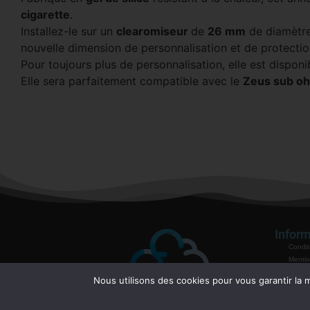
cigarette
.
Installez-le sur un
clearomiseur
de
26 mm
de diamètre
nouvelle dimension de personnalisation et de protecti
Pour toujours plus de personnalisation, elle est dispon
Elle sera parfaitement compatible avec
le
Zeus sub o
Inform
Condit
Mentio
Politiq
Nous utilisons des cookies pour vous garantir la m
Garant
Mode 
Contac