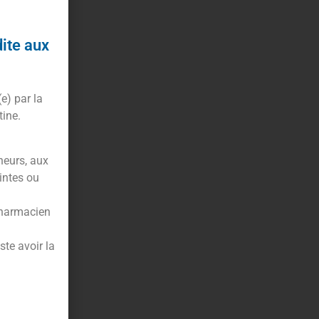
dite aux
(e) par la
tine.
neurs, aux
intes ou
pharmacien
te avoir la