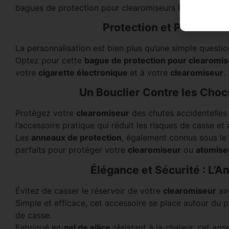
bagues de protection pour clearomiseurs Punisher.
Protection et Personnal
La personnalisation est bien plus qu’une simple questio
Optez pour cette
bague de protection pour clearomi
votre
cigarette électronique
et à votre
clearomiseur
.
Un Bouclier Contre les Choc
Protégez votre
clearomiseur
des chutes accidentelle
l’accessoire pratique qui réduit les risques de casse e
Les
anneaux de protection
, également connus sous le
parfaits pour protéger votre
clearomiseur
ou
atomis
Élégance et Sécurité : L’
Évitez de casser le réservoir de votre
clearomiseur
av
Simple et efficace, cet accessoire se place autour du 
de casse.
Fabriqué en
gel de silice
résistant à la chaleur, cet an