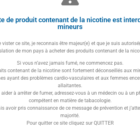
,
Ztank SE
, et
Centaurus
.
ue :
Fumy Tech
e de produit contenant de la nicotine est inter
ètre :
26 mm
mineurs
riaux :
Gel de silice
eur :
noir
ou
arc-en-ciel
atibilité :
Zeus sub ohm
,
Ztank SE
, et
Centaurus
vister ce site, je reconnais être majeur(e) et que je suis autorisé
slation de mon pays à acheter des produits contenant de la nico
Si vous n’avez jamais fumé, ne commencez pas.
Trusted Shops Reviews
its contenant de la nicotine sont fortement déconseillés aux mi
es ayant des problèmes cardio-vasculaires et aux femmes ence
onnalisation Unique
allaitantes.
 aider à arrêter de fumer, adressez-vous à un médecin ou à un 
compétent en matière de tabacologie.
is avoir pris connaissance de ce message de prévention et j’attes
majorité.
Pour quitter ce site cliquez sur QUITTER
 Vapotage avec Style
rette électronique
de votre ami ? Découvrez les