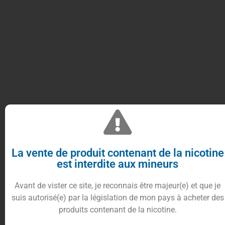
Drip Tip 510 résine
Style dollar – pépite
La vente de produit contenant de la nicotine
compatible avec tout les modèles.
est interdite aux mineurs
Avant de vister ce site, je reconnais être majeur(e) et que je
5.90
€
suis autorisé(e) par la législation de mon pays à acheter des
produits contenant de la nicotine.
En stock