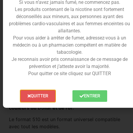
Si vous n’avez jamais fumé, ne commencez pas.
Les produits contenant de la nicotine sont fortement
10%
cumulés en
déconseillés aux mineurs, aux personnes ayant des
Ajouter au panier
problèmes cardio-vasculaires et aux femmes enceintes ou
points fidélités
allaitantes.
Pour vous aider à arrêter de fumer, adressez-vous à un
médecin ou à un pharmacien compétent en matière de
tabacologie.
Description
Trusted Shops Reviews
Je reconnais avoir pris connaissance de ce message de
prévention et j’atteste avoir la majorité.
Le style américain du Drip Tip 510
Pour quitter ce site cliquez sur QUITTER
viendra parfaire le style de votre
cigarette électronique.
QUITTER
ENTRER
Adoptez l’american style avec ce drip aux
couleurs du Dollar et de l’or.
Le format 510 est un format universel compatible
avec tout les modèles.