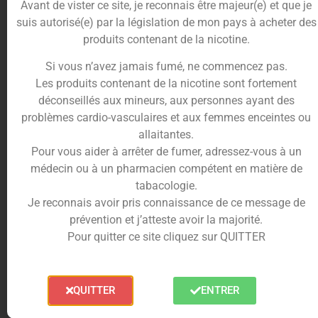
Avant de vister ce site, je reconnais être majeur(e) et que je
suis autorisé(e) par la législation de mon pays à acheter des
En stock
produits contenant de la nicotine.
10%
Si vous n’avez jamais fumé, ne commencez pas.
cumulés en
Ajouter au panier
Les produits contenant de la nicotine sont fortement
points fidélités
déconseillés aux mineurs, aux personnes ayant des
problèmes cardio-vasculaires et aux femmes enceintes ou
allaitantes.
Pour vous aider à arrêter de fumer, adressez-vous à un
Description
Trusted Shops Reviews
médecin ou à un pharmacien compétent en matière de
tabacologie.
Le style américain du Drip Tip 810
Je reconnais avoir pris connaissance de ce message de
viendra parfaire le style de votre cigarette
prévention et j’atteste avoir la majorité.
électronique.
Pour quitter ce site cliquez sur QUITTER
Composé de résine, il arbore un design aux
teintes de pépite et de vert, clin d’oeil aux fameux
QUITTER
ENTRER
dollars.