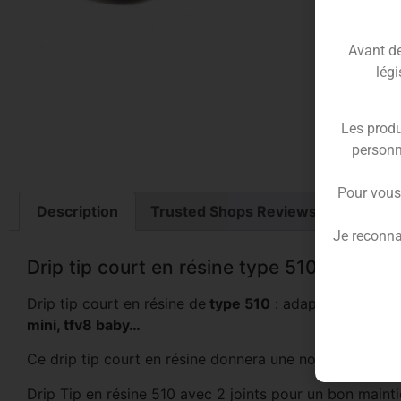
Avant de 
légi
Vendu
Color
Les produ
personn
Fabr
Pour vous
Description
Trusted Shops Reviews
Je reconna
Drip tip court en résine type 510
Drip tip court en résine de
type 510
: adapté à tous l
mini, tfv8 baby…
Ce drip tip court en résine donnera une note colorée et
Drip Tip en résine 510 avec 2 joints pour un bon maint