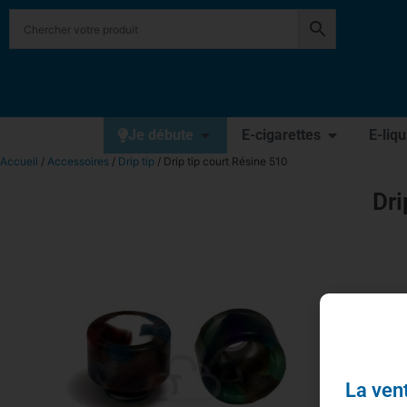
Je débute
E-cigarettes
E-liq
Accueil
/
Accessoires
/
Drip tip
/ Drip tip court Résine 510
Dri
La vent