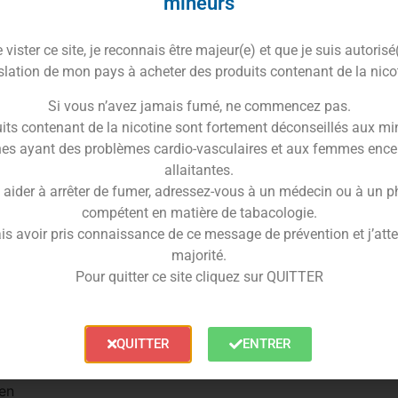
mineurs
vister ce site, je reconnais être majeur(e) et que je suis autorisé
slation de mon pays à acheter des produits contenant de la nico
 dans boîte individuelle.
Si vous n’avez jamais fumé, ne commencez pas.
is unique et aléatoire
its contenant de la nicotine sont fortement déconseillés aux mi
es ayant des problèmes cardio-vasculaires et aux femmes ence
iqué par
Aleader
allaitantes.
 aider à arrêter de fumer, adressez-vous à un médecin ou à un 
compétent en matière de tabacologie.
is avoir pris connaissance de ce message de prévention et j’attes
majorité.
Pour quitter ce site cliquez sur QUITTER
es clearomiseurs de type 510 comme
GS air, serpent
QUITTER
ENTRER
 originale à votre clearomiseur
ien