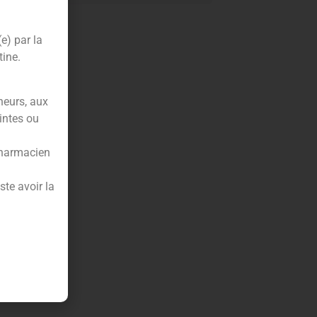
(e) par la
tine.
neurs, aux
intes ou
pharmacien
te avoir la