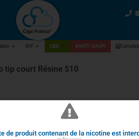
uides
DIY
CBD
ANTI GASPI
Calculat
p tip court Résine 510
e de produit contenant de la nicotine est inter