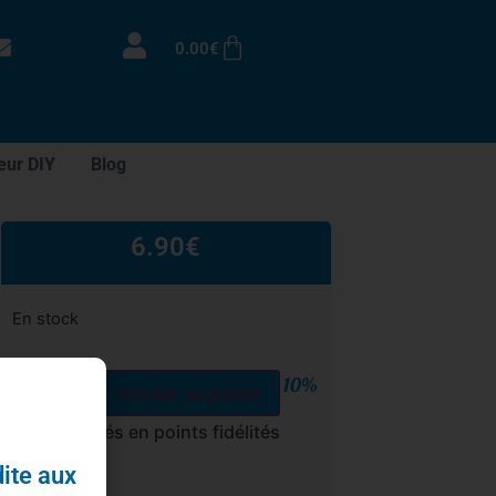
0.00
€
eur DIY
Blog
6.90
€
En stock
10%
Ajouter au panier
cumulés en points fidélités
dite aux